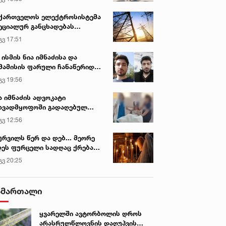
ქართველოს ელექტროსისტემა
ეციალურ განცხადებას
რცელებს
გვ 17:51
 ისმის ნია იმნაძისა და
მამისის ფარული ჩანაწერიდან
გიგა ავალიანის მკვლელობის
გვ 19:56
ქმე
ა იმნაძის ადვოკატი
ავადმყოფოში გადაღებულ
დრებს ავრცელებს
გვ 12:56
ურვილს წერ და დებ... მეორე
ეს ფურცელი სადღაც ქრება
 სურვილი სრულდება...“ -
გვ 20:25
სწაულმოქმედი ტაძარი შიდა
ართლში
ამართალი
ყვარელში ავტორბოლის დროს
არასრულწლოვნის დაღუპვის