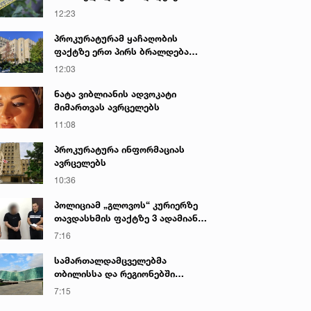
საქმეზე პროკურატურამ 2 პირს
12:23
ბრალი წარუდგინა - რა არის ამ
დროისთვის ცნობილი
პროკურატურამ ყაჩაღობის
ფაქტზე ერთ პირს ბრალდება
წარუდგინა
12:03
ნატა ვიბლიანის ადვოკატი
მიმართვას ავრცელებს
11:08
პროკურატურა ინფორმაციას
ავრცელებს
10:36
პოლიციამ „გლოვოს“ კურიერზე
თავდასხმის ფაქტზე 3 ადამიანი
დააკავა
7:16
სამართალდამცველებმა
თბილისსა და რეგიონებში
უკანონო ცეცხლსასროლი
7:15
იარაღები და საბრძოლო მასალა