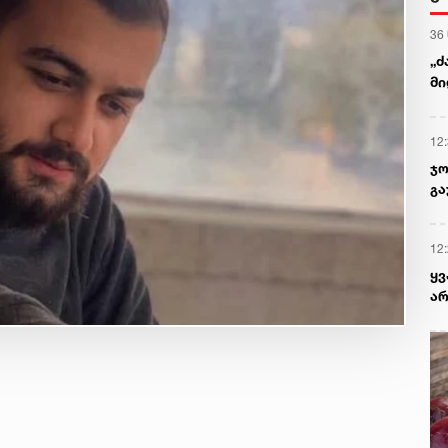
36
„ძ
მი
12
ჯო
გა
12
ყ
არ
პრ
რა