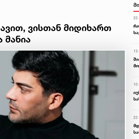
(უცხოეთი)
მ
22
ავით, ვისთან მიდიხართ
რ
ს
ა მანია
13
ში
მო
კა
ღვ
10
იუ
სა
22 
მდ
სა
ორ