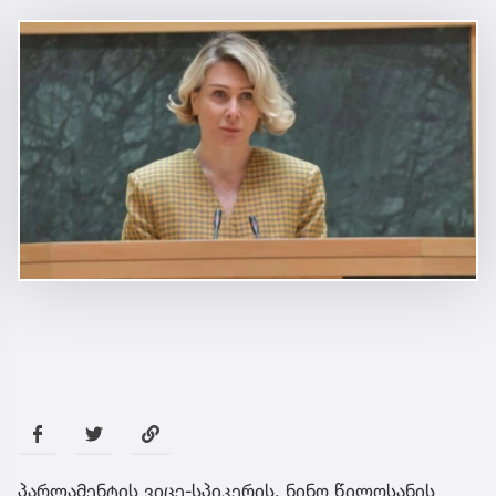
პარლამენტის ვიცე-სპიკერის, ნინო წილოსანის