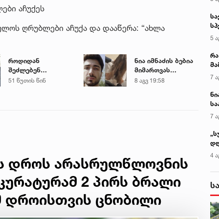
ები აჩუქეს
სა
სპ
ულოს ღრუბლები აჩუქა და დააწერა: “ახლა
ავ
5 ა
რა
როდიდან
ნია იმნაძის ბებია
მა
შეძლებენ
მიმართვას
- 
7 ა
მშობლები
ავრცელებს
51 წუთის წინ
8 აგვ 19:58
სა
სასკოლო
ნი
ფორმების ყიდვას -
სა
ცნობილია ზუსტი
კა
7 ა
თარიღები
„ს
დღ
და
4 ა
ს დროს არასრულწლოვნის
სა
ქ
კურატურამ 2 პირს ბრალი
ს
ამ დროისთვის ცნობილი