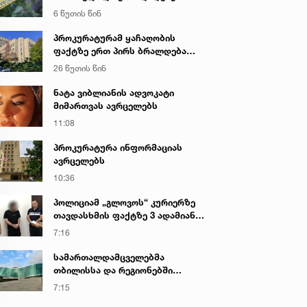
საქმეზე პროკურატურამ 2 პირს
6 წუთის წინ
ბრალი წარუდგინა - რა არის ამ
დროისთვის ცნობილი
პროკურატურამ ყაჩაღობის
ფაქტზე ერთ პირს ბრალდება
წარუდგინა
26 წუთის წინ
ნატა ვიბლიანის ადვოკატი
მიმართვას ავრცელებს
11:08
პროკურატურა ინფორმაციას
ავრცელებს
10:36
პოლიციამ „გლოვოს“ კურიერზე
თავდასხმის ფაქტზე 3 ადამიანი
დააკავა
7:16
სამართალდამცველებმა
თბილისსა და რეგიონებში
უკანონო ცეცხლსასროლი
7:15
იარაღები და საბრძოლო მასალა