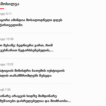
ამოიღეს
იმოხილვა
 ივლ 5:11
ოგორი ამინდია მოსალოდნელი დღეს
აქართველოში
 ივლ 12:39
ო მესამე: ბედნიერი ვართ, რომ
ვესწარით ნეტარხსენებულის,
თოლიკოს-პატრიარქ ილია მეორის
აწლს, ვართ მისი მემკვიდრეები
 ივლ 13:22
სტიციის მინისტრი ბათუმის იუსტიციის
ხლის თანამშრომლებს შეხვდა
ივნ 7:35
ინარე არაგვის ხიდზე მიმდინარე
მუშაოები დასრულებულია და მოძრაობა
ივე სამოძრაო ზოლზე აღდგენილია