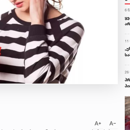
6 
ყ
არ
პრ
რა
11
„უ
სა
მ
26
პრ
პი