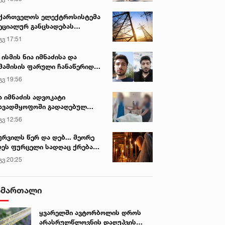
ქართველოს ელექტროსისტემა
ეციალურ განცხადებას
რცელებს
გვ 17:51
 ისმის ნია იმნაძისა და
მამისის ფარული ჩანაწერიდან
გიგა ავალიანის მკვლელობის
გვ 19:56
ქმე
ა იმნაძის ადვოკატი
ავადმყოფოში გადაღებულ
დრებს ავრცელებს
გვ 12:56
ურვილს წერ და დებ... მეორე
ეს ფურცელი სადღაც ქრება
 სურვილი სრულდება...“ -
გვ 20:25
სწაულმოქმედი ტაძარი შიდა
ართლში
ამართალი
ყვარელში ავტორბოლის დროს
არასრულწლოვნის დაღუპვის