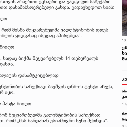
სთვის არაერთი უცნაური და უადგილო საჩუქარი
ბით დასამახსოვრებელი გახდა. გადავხედოთ სიას:
იღო
 რომ მისმა შეყვარებულმა ვალენტინობის დღეს
ომლის ყიდვასაც ისედაც აპირებდა”.
13
 მიიღო
უ
ს
, სადაც ბიჭმა შეყვარებულს 14 თებერვალს
მ
დასცა.
 ღალატის დასამტკიცებლად
კ
ნტინობის საჩუქრად ბავშვის დნმ-ის ტესტი აჩუქა,
ახ
რ იყო.
კა
ა პასტა მიიღო
4 ა
რო
 რომ შეყვარებულმა ვალენტინობის საჩუქრად
სა
ით, რომ „მას ხანდახან უსიამოვნო სუნი ჰქონდა”.
კე
3 ა