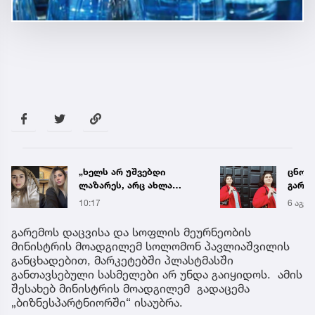
ცნობილია, მეტროში
„ენგ
გარდაცვლილი 21 წლის
დაკა
მარიამ ტყემალაძის
ვთქვა
6 აგვ 19:42
6 აგვ 
ექსპერტიზის დასკვნა
უახლ
წინა
გარემოს დაცვისა და სოფლის მეურნეობის
მინისტრის მოადგილემ სოლომონ პავლიაშვილის
განცხადებით, მარკეტებში პლასტმასში
განთავსებული სასმელები არ უნდა გაიყიდოს. ამის
შესახებ მინისტრის მოადგილემ გადაცემა
„ბიზნესპარტნიორში“ ისაუბრა.