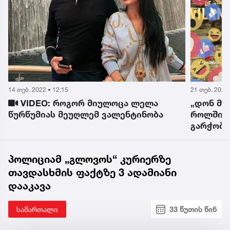
14 თებ. 2022 • 12:15
21 თებ. 2022 
VIDEO: როგორ მიულოცა ლელა
„დონ მა
წურწუმიას მეუღლემ ვალენტინობა
როლშია“
გარჭობი
აწიეთ -
ვნების“
პოლიციამ „გლოვოს“ კურიერზე
თავდასხმის ფაქტზე 3 ადამიანი
დააკავა
სამართალი
33 წუთის წინ