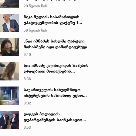
აქვეყნებს, რომლის შედეგად 3
20 წუთის წინ
პირი დააკავეს
ნიკა მელიას სასამართლოს
უპატივცემლობის ფაქტზე 1
წლით და 6 თვით თავისუფლების
58 წუთის წინ
აღკვეთა მიესაჯა
„ნია იმნაძის სახლში ფარული
მოსასმენი იყო დამონტაჟებული,
მისი ტელეფონიდან მასალები
9:10
აღდგა...“ - ეკა კუპატაძე
ნია იმნაძე კლინიკიდან ზაჰესის
დროებითი მოთავსების
იზოლატორში გადაიყვანეს
8:36
საქართველოს სახელმწიფო
ინტერესების საზიანოდ უცხო
ქვეყნიდან მართულ და
8:02
საქართველოდან მხარდაჭერილ
დისკრედიტაციულ კამპანიასთან
დაცვის პოლიციის
დაკავშირებით საბოტაჟის
დეპარტამენტის საინკასაციო
მუხლით გამოძიება დაიწყო
მომსახურების ხარისხის
6:53
გაუმჯობესებისა და