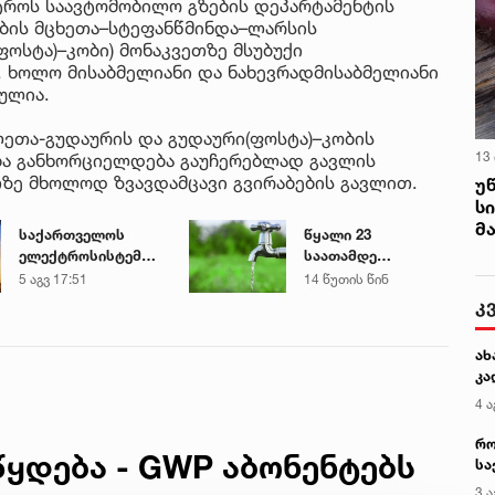
ტროს საავტომობილო გზების დეპარტამენტის
ბის მცხეთა–სტეფანწმინდა–ლარსის
ფოსტა)–კობი) მონაკვეთზე მსუბუქი
 ხოლო მისაბმელიანი და ნახევრადმისაბმელიანი
ულია.
ლეთა-გუდაურის და გუდაური(ფოსტა)–კობის
13
ბა განხორციელდება გაუჩერებლად გავლის
თზე მხოლოდ ზვავდამცავი გვირაბების გავლით.
უ
ს
მ
საქართველოს
წყალი 23
ელექტროსისტემა
საათამდე
სპეციალურ
შეწყდება - GWP
5 აგვ 17:51
14 წუთის წინ
განცხადებას
აბონენტებს
კ
ავრცელებს
აფრთხილებს
ახ
კა
4 ა
რო
წყდება - GWP აბონენტებს
სა
კე
3 ა