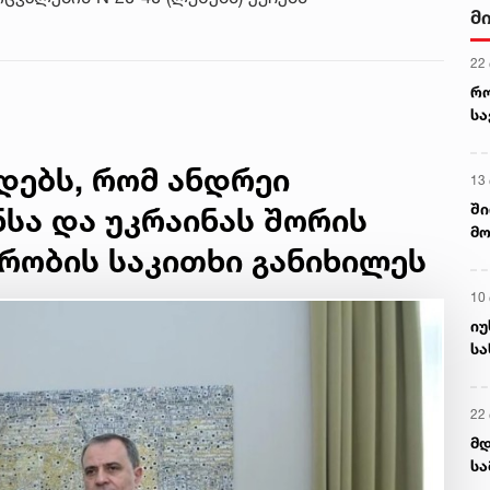
მ
22
რ
ს
ადებს, რომ ანდრეი
13
ში
ნსა და უკრაინას შორის
მო
რობის საკითხი განიხილეს
კა
ღვ
10
იუ
სა
22 
მდ
სა
ორ