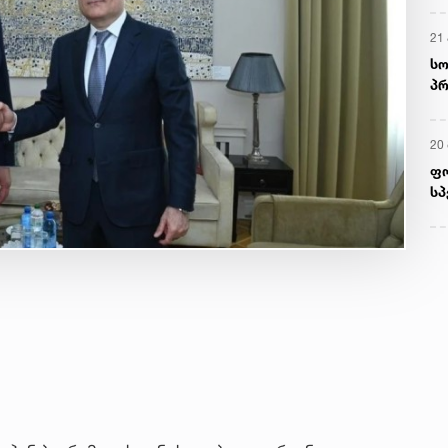
21 
სო
პრ
ერ
20
ფ
სპ