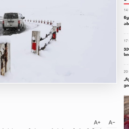
14
წყ
აბ
17
ჯე
სი
შო
სა
20
„ჩ
ვი
შე