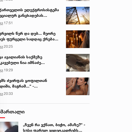
ქართველოს ელექტროსისტემა
ეციალურ განცხადებას
რცელებს
გვ 17:51
ურვილს წერ და დებ... მეორე
ეს ფურცელი სადღაც ქრება
 სურვილი სრულდება...“ -
გვ 20:25
სწაულმოქმედი ტაძარი შიდა
ართლში
გა ავალიანის საქმეზე
კავებული ნია იმნაძე
ინიკაში გადაჰყავთ
გვ 19:29
ემს ძვირფას ყოფილთან
დიში, მაგრამ...“ -
ექსანდრა პაიჭაძის
გვ 20:33
ლწრფელი აღიარება
ამართალი
„ჩვენ რა ვქნათ, ბიჭო, ამაზე?“ -
სუსი ფარულ ვიდეოკადრებს