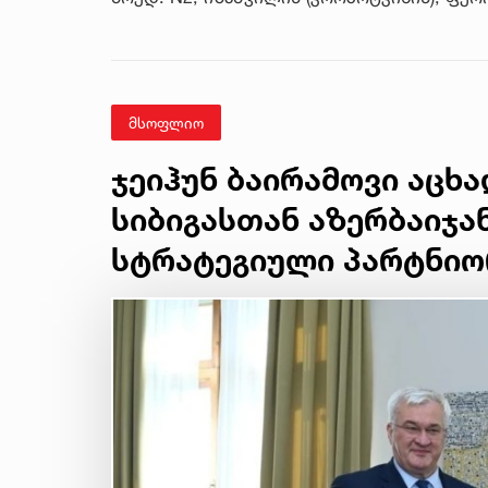
მსოფლიო
ჯეიჰუნ ბაირამოვი აცხ
სიბიგასთან აზერბაიჯა
სტრატეგიული პარტნიო