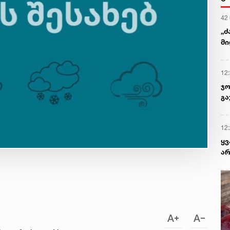
42
„ძ
მი
12
ჯო
გა
12
ყ
არ
პრ
რა