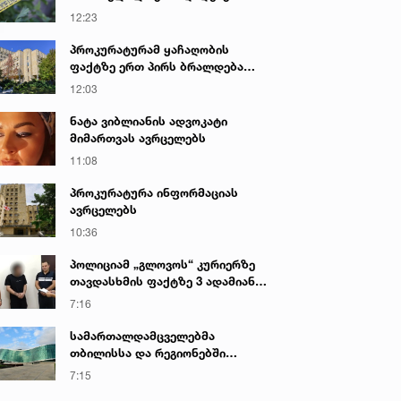
საქმეზე პროკურატურამ 2 პირს
12:23
ბრალი წარუდგინა - რა არის ამ
დროისთვის ცნობილი
პროკურატურამ ყაჩაღობის
ფაქტზე ერთ პირს ბრალდება
წარუდგინა
12:03
ნატა ვიბლიანის ადვოკატი
მიმართვას ავრცელებს
11:08
პროკურატურა ინფორმაციას
ავრცელებს
10:36
პოლიციამ „გლოვოს“ კურიერზე
თავდასხმის ფაქტზე 3 ადამიანი
დააკავა
7:16
სამართალდამცველებმა
თბილისსა და რეგიონებში
უკანონო ცეცხლსასროლი
7:15
იარაღები და საბრძოლო მასალა