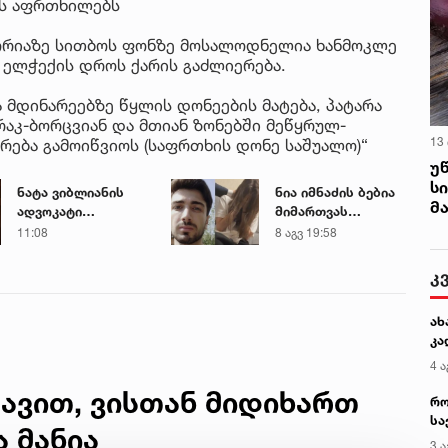
ას აფრთხილებს
ტორიაზე სითბოს ფონზე მოსალოდნელია ხანმოკლე
 ელჭექის დროს ქარის გაძლიერება.
მდინარეებზე წყლის დონეების მატება, პატარა
აკ-ბორცვიან და მთიან ზონებში მეწყრულ-
13
რება გამოიწვიოს (საფრთხის დონე საშუალო)“
უ
ს
ნატა ვიბლიანის
ნია იმნაძის ბებია
მ
ადვოკატი
მიმართვას
მიმართვას
ავრცელებს
11:08
8 აგვ 19:58
ავრცელებს
კ
ახ
კა
4 ა
ავით, ვისთან მიდიხართ
რო
სა
ა მანია
კე
3 ა