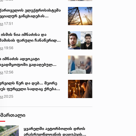
ქართველოს ელექტროსისტემა
ეციალურ განცხადებას
რცელებს
გვ 17:51
 ისმის ნია იმნაძისა და
მამისის ფარული ჩანაწერიდან
გიგა ავალიანის მკვლელობის
გვ 19:56
ქმე
ა იმნაძის ადვოკატი
ავადმყოფოში გადაღებულ
დრებს ავრცელებს
გვ 12:56
ურვილს წერ და დებ... მეორე
ეს ფურცელი სადღაც ქრება
 სურვილი სრულდება...“ -
გვ 20:25
სწაულმოქმედი ტაძარი შიდა
ართლში
ამართალი
ყვარელში ავტორბოლის დროს
არასრულწლოვნის დაღუპვის