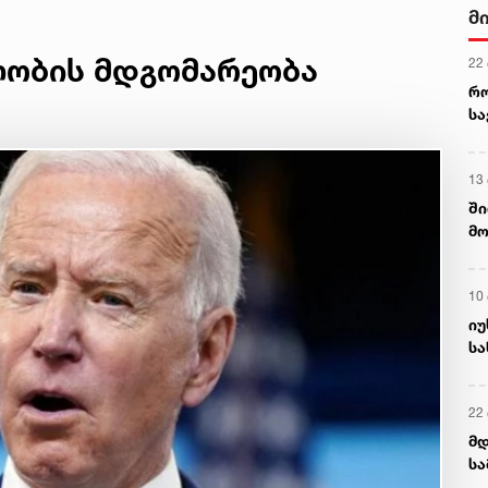
მ
ლობის მდგომარეობა
22
რ
ს
13
ში
მო
კა
ღვ
10
იუ
სა
22 
მდ
სა
ორ