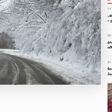
14
,,
– 
30
გი
იმ
პ
31
ნი
პ