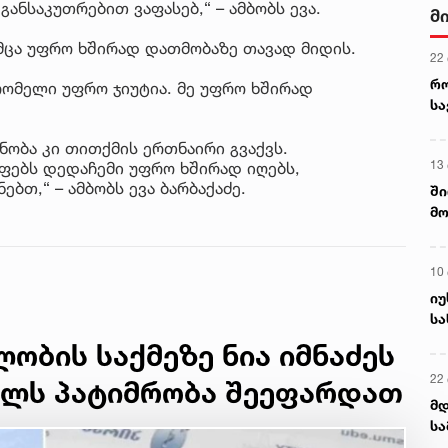
განსაკუთრებით ვაფასებ,“ – ამბობს ევა.
მ
უმცა უფრო ხშირად დათმობაზე თავად მიდის.
22
რ
 რომელი უფრო ჯიუტია. მე უფრო ხშირად
ს
ნობა კი თითქმის ერთნაირი გვაქვს.
13
ლფებს დედაჩემი უფრო ხშირად იღებს,
ბთ,“ – ამბობს ევა ბარბაქაძე.
ში
მო
კა
ღვ
10
იუ
სა
ობის საქმეზე ნია იმნაძეს
22 
ვილს პატიმრობა შეეფარდათ
მდ
სა
ორ