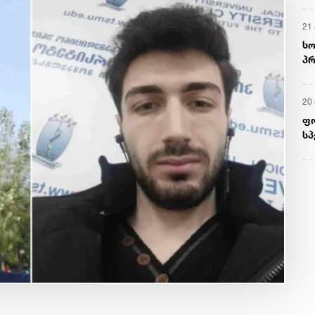
21 
სო
პრ
ერ
20
ფ
სპ