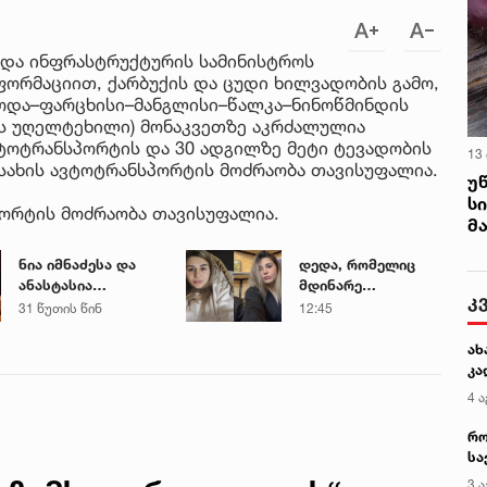
 და ინფრასტრუქტურის სამინისტროს
ფორმაციით, ქარბუქის და ცუდი ხილვადობის გამო,
ოდა–ფარცხისი–მანგლისი–წალკა–ნინოწმინდის
ის უღელტეხილი) მონაკვეთზე აკრძალულია
ვტოტრანსპორტის და 30 ადგილზე მეტი ტევადობის
13
 სახის ავტოტრანსპორტის მოძრაობა თავისუფალია.
უ
ს
პორტის მოძრაობა თავისუფალია.
მ
ნია იმნაძესა და
დედა, რომელიც
ანასტასია
მდინარე
კ
ბერუაშვილს
ხობისწყალში
31 წუთის წინ
12:45
პატიმრობა
შვილის
შეეფარდათ
გადასარჩენად
ახ
შევიდა,
კა
მაშველებმა
4 ა
გარდაცვლილი
იპოვეს
რო
სა
კე
3 ა