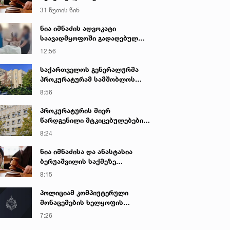
შეეფარდათ
31 წუთის წინ
ნია იმნაძის ადვოკატი
საავადმყოფოში გადაღებულ
კადრებს ავრცელებს
12:56
საქართველოს გენერალურმა
პროკურატურამ სამშობლოს
ღალატის და საბოტაჟის ფაქტზე
8:56
გამოძიება დაიწყო
პროკურატურის მიერ
წარდგენილი მტკიცებულებების
საფუძველზე ნარკოტიკული
8:24
საშუალების უკანონო შეძენის,
შენახვის და რეალიზაციის
ნია იმნაძისა და ანასტასია
ფაქტზე ბრალდებულს
ბერუაშვილის საქმეზე
სასამართლომ 16 წლით
სასამართლო დღეს იმსჯელებს
8:15
თავისუფლების აღკვეთა მიუსაჯა
პოლიციამ კომპიუტერული
მონაცემების ხელყოფის
ბრალდებით ერთი პირი დააკავა,
7:26
მეორის მიმართ კი