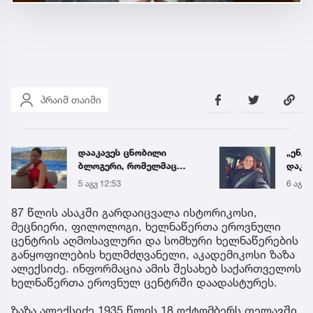
პრაიმ თაიმი
„ენგურთან
„ხელს
დაკავშირებით მინდა
ლაზა
ვთქვა...“ - გოგა მანიას
გაუშვ
6 აგვ 19:34
10:17
უახლესი
ახლო
წინასწარმეტყველება
დატრ
87 წლის ასაკში გარდაიცვალა ისტორიკოსი,
ტრაგ
მეცნიერი, ფილოლოგი, ხელნაწერთა ეროვნული
ცენტრის აღმოსავლური და სომხური ხელნაწერების
განყოფილების ხელმძღვანელი, აკადემიკოსი ზაზა
ალექსიძე. ინფორმაცია ამის შესახებ საქართველოს
ხელნაწერთა ეროვნულ ცენტრში დაადასტურეს.
ზაზა ალექსიძე 1935 წლის 18 ოქტომბერს თელავში