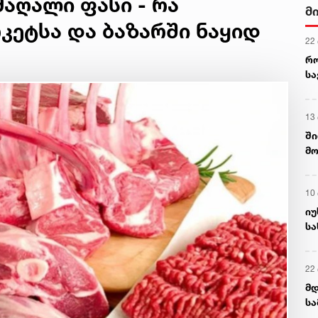
აღალი ფასი - რა
მ
რკეტსა და ბაზარში ნაყიდ
22
რ
ს
13
ში
მო
კა
ღვ
10
იუ
სა
22 
მდ
სა
ორ