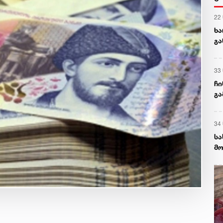
22
ხა
გა
ნა
33
ჩი
გა
და
34
სა
მო
დე
დე
სა
აგ
ხს