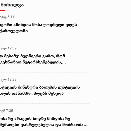
სექსუალურად ავიწროებდა,
იმოხილვა
ფაქტობრივად, წაქეზება იყო -
პროკურორი ნია იმნაძის საქმეზე
 ივლ 5:11
ოგორი ამინდია მოსალოდნელი დღეს
აქართველოში
 ივლ 12:39
ო მესამე: ბედნიერი ვართ, რომ
ვესწარით ნეტარხსენებულის,
თოლიკოს-პატრიარქ ილია მეორის
აწლს, ვართ მისი მემკვიდრეები
 ივლ 13:22
სტიციის მინისტრი ბათუმის იუსტიციის
ხლის თანამშრომლებს შეხვდა
ივნ 7:35
ინარე არაგვის ხიდზე მიმდინარე
მუშაოები დასრულებულია და მოძრაობა
ივე სამოძრაო ზოლზე აღდგენილია