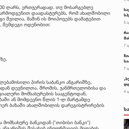
00 ლარს, ერთჯერადად. თუ მოსარგებლე
სა
 წარმოდგენით დაადასტურებს, რომ ახალშობილი
სპ
ეგი შვილია, მაშინ ის მოიპოვებს დამატებით
ავ
5 ა
, შემდეგი ოდენობით:
რა
მა
- 
7 ა
სა
ნი
ზე.
სა
კა
7 ა
„ს
ფლებამოსილი პირის საბანკო ანგარიშზე,
დღ
დან დევნილთა, შრომის, ჯანმრთელობისა და
და
4 ა
ციალური მომსახურების სააგენტოდან,
სა
აში ან მომდევნო წლის 1-ლ მარტამდე
ქ
მიერ ბაზაში ახალშობილის დარეგისტრირების
ს
მომსახურე ბანკიდან ("თიბისი ბანკი")
 ანგარიშის შესახებ ინფორმაციის მიღების