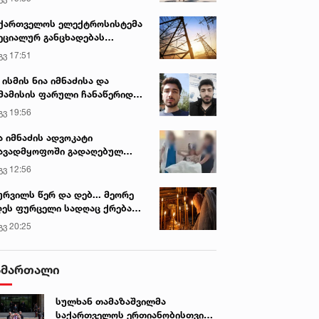
ქართველოს ელექტროსისტემა
ეციალურ განცხადებას
რცელებს
გვ 17:51
 ისმის ნია იმნაძისა და
მამისის ფარული ჩანაწერიდან
გიგა ავალიანის მკვლელობის
გვ 19:56
ქმე
ა იმნაძის ადვოკატი
ავადმყოფოში გადაღებულ
დრებს ავრცელებს
გვ 12:56
ურვილს წერ და დებ... მეორე
ეს ფურცელი სადღაც ქრება
 სურვილი სრულდება...“ -
გვ 20:25
სწაულმოქმედი ტაძარი შიდა
ართლში
ამართალი
სულხან თამაზაშვილმა
საქართველოს ერთიანობისთვის