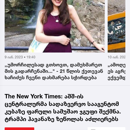
10 იან. 2023 • 10:27
9 იან. 2023 •
„ამოღებული აქვს 3 მალა... სიმსივნის
კასიანო
ეს აგრესიული ფორმა არ
ეძახის,
ექვემდებარება ქიმიოთერაპიას“- 36
სანაცვლ
წლის კოკა ბერიძეს დახმარება
კონკრეტ
სჭირდება
გამდიდრ
The New York Times: აშშ-ის
ცენტრალურმა სადაზვერვო სააგენტომ
კუბაზე ფარული სამუშაო ჯგუფი შექმნა.
ტრამპი ჰავანაზე ზეწოლას აძლიერებს