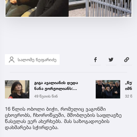
სალომე ნეფარიძე
„წუხელ დაიჭირეს ნია
საქა
იმნაძე და ანასტასია
ელექ
ბერუაშვილი! თეთრად
სპეც
32 წუთის წინ
5 აგვ 
გავათენე, მაგრამ
ავრც
ფეისბუკში ვერ შევედი...“
16 წლის ობოლი ბიჭი, რომელიც ვაგონში
- რას წერს ეკა კუპატაძე
ცხოვრობს, ჩხოროწყუში, მშობლების საფლავზე
წასვლას ვერ ახერხებს. მას საზოგადოების
დახმარება სჭირდება.