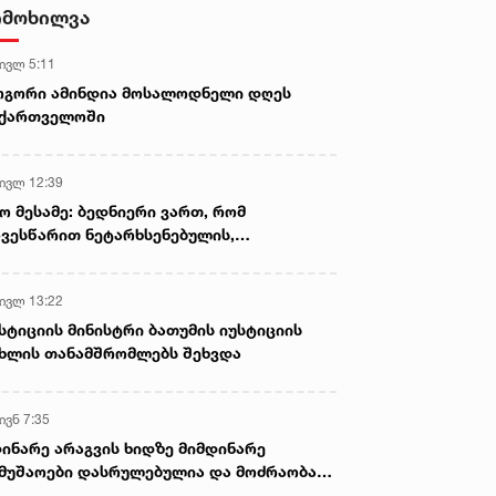
- ნიას მამა ამბობს, რომ
იმოხილვა
არასწორად მოიქცა, თუმცა
მამას ეუბნება, რომ სხვანაირად
 ივლ 5:11
ვერ მოიქცეოდა, თანამედროვე
ეპოქაში სხვანაირად ხდება -
ოგორი ამინდია მოსალოდნელი დღეს
პროკურორი
აქართველოში
 ივლ 12:39
ო მესამე: ბედნიერი ვართ, რომ
ვესწარით ნეტარხსენებულის,
თოლიკოს-პატრიარქ ილია მეორის
აწლს, ვართ მისი მემკვიდრეები
 ივლ 13:22
სტიციის მინისტრი ბათუმის იუსტიციის
ხლის თანამშრომლებს შეხვდა
ივნ 7:35
ინარე არაგვის ხიდზე მიმდინარე
მუშაოები დასრულებულია და მოძრაობა
ივე სამოძრაო ზოლზე აღდგენილია