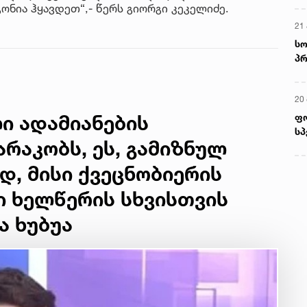
ონია ჰყავდეთ“,- წერს გიორგი კეკელიძე.
21 
სო
პრ
ერ
20
ფ
ი ადამიანების
სპ
რაკობს, ეს, გამიზნულ
, მისი ქვეცნობიერის
ი ხელწერის სხვისთვის
ა ხუბუა