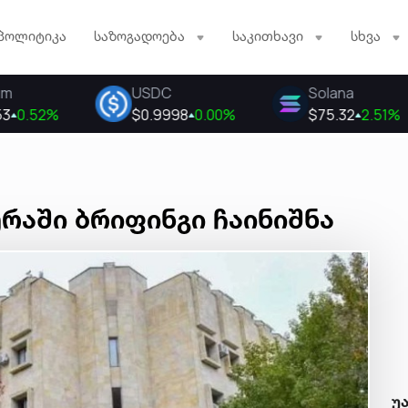
პოლიტიკა
საზოგადოება
საკითხავი
სხვა
რაში ბრიფინგი ჩაინიშნა
უ