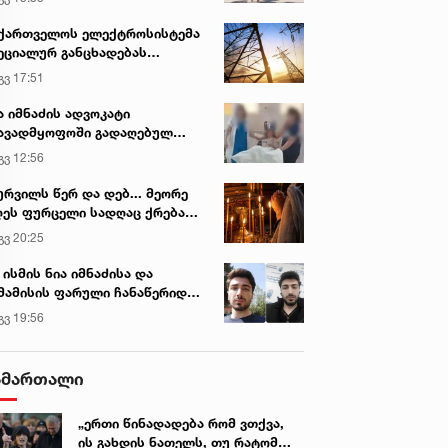
ქართველოს ელექტროსისტემა
ეციალურ განცხადებას
რცელებს
გვ 17:51
ა იმნაძის ადვოკატი
ავადმყოფოში გადაღებულ
დრებს ავრცელებს
გვ 12:56
ურვილს წერ და დებ... მეორე
ეს ფურცელი სადღაც ქრება
 სურვილი სრულდება...“ -
გვ 20:25
სწაულმოქმედი ტაძარი შიდა
ართლში
 ისმის ნია იმნაძისა და
მამისის ფარული ჩანაწერიდან
გიგა ავალიანის მკვლელობის
გვ 19:56
ქმე
ამართალი
„ერთი წინადადება რომ ვთქვა,
ის გახდის ნათელს, თუ რატომ