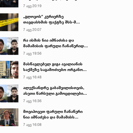
იყო ნია იმნაძე წამქეზებელი...“ -
7 აგვ 20:19
გიგა ავალიანის დედა
„გლოვოს“ კურიერზე
თავდასხმის ფაქტზე შსს-მ
გამოძიება დაიწყო
7 აგვ 20:07
რა ისმის ნია იმნაძისა და
მამამისის ფარული ჩანაწერიდან
- გიგა ავალიანის მკვლელობის
7 აგვ 19:56
საქმე
მასწავლებელ გიგა ავალიანის
საქმეზე საგამოძიებო ორგანო
დაკავებულ არასრულწლოვნებს -
7 აგვ 16:48
ნია იმნაძესა და ანასტასია
ბერუაშვილს 30 დღის
ალექსანდრე გაბაშვილისთვის,
განმავლობაში ფარულად
ასეთი წარსული გამოცდილების
უსმენდა
ადამიანისთვის ინფორმაციის
7 აგვ 16:36
მიწოდება, რომ მასწავლებელი
სექსუალურად ავიწროებდა,
მოვიპოვეთ ფარული ჩანაწერი
ფაქტობრივად, წაქეზება იყო -
ნია იმნაძესა და მამამისს
პროკურორი ნია იმნაძის საქმეზე
შორის, განიხილავდნენ, როგორ
7 აგვ 16:08
ჩაიდინა გაბაშვილმა დანაშაული