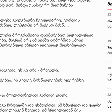
მ
გად ვარ, მინდა უსაზღვრო მოთმინება
22
ალება გავუგზავნე ჩვეულებრივ, ვორდის
რ
ნიო, ლეპტოპი არ მაქვსო მასწ....
ს
ალური პროგრამების დახმარებით სოციალურად
ი, მაგრამ არც ამ სიაში აღმოჩნდა...მისი
13
პიროვნული აზრები ოდესღაც მოგხიბლავთ
ში
მო
კა
ღვ
10
ააკეთა. ეს კი არა - მრავალი.
იუ
სა
აქებია. ის კიდევ მოსწავლეების ფიქრებზე
ნიკა მოულოდნელად გარდაიცვალა.
22 
მდ
გა ჩრდილში და უხმაუროდ, ამ ხმაურით და ყალბი
სა
 ჩრდილისკენ წავიდა. იმ ჩრდილიდან მის
ორ