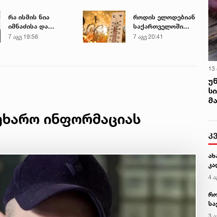
რა ისმის ნია
როდის ელოდებიან
იმნაძისა და
საქართველოში
მამამისის ფარული
+40-გრადუსიან
7 აგვ 19:56
7 აგვ 20:41
ჩანაწერიდან - გიგა
სიცხეს
ავალიანის
მკვლელობის საქმე
13
უ
ს
მ
უხარო ინფორმაციას
კ
ახ
კა
4 ა
რო
სა
კე
3 ა