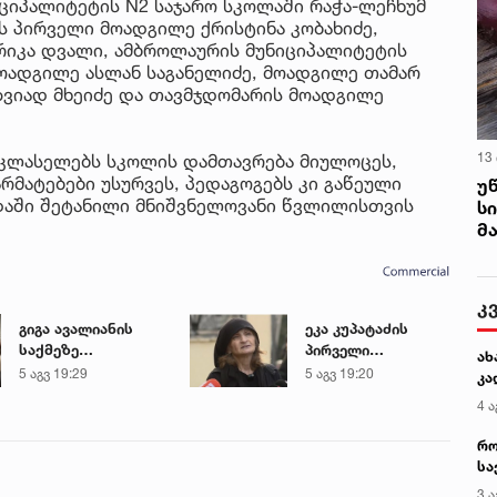
იციპალიტეტის N2 საჯარო სკოლაში რაჭა-ლეჩხუმ
ს პირველი მოადგილე ქრისტინა კობახიძე,
რიკა დვალი, ამბროლაურის მუნიციპალიტეტის
მოადგილე ასლან საგანელიძე, მოადგილე თამარ
ზვიად მხეიძე და თავმჯდომარის მოადგილე
13
 კლასელებს სკოლის დამთავრება მიულოცეს,
რმატებები უსურვეს, პედაგოგებს კი გაწეული
უ
აში შეტანილი მნიშვნელოვანი წვლილისთვის
ს
მ
კ
გიგა ავალიანის
ეკა კუპატაძის
საქმეზე
პირველი
ახ
დაკავებული ნია
კომენტარი ნია
5 აგვ 19:29
5 აგვ 19:20
კა
იმნაძე კლინიკაში
იმნაძის დაკავების
4 ა
გადაჰყავთ
შემდეგ
რო
სა
კე
3 ა