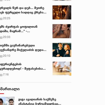
ურვილს წერ და დებ... მეორე
ეს ფურცელი სადღაც ქრება
 სურვილი სრულდება...“ -
გვ 20:25
სწაულმოქმედი ტაძარი შიდა
ართლში
ემს ძვირფას ყოფილთან
დიში, მაგრამ...“ -
ექსანდრა პაიჭაძის
გვ 20:33
ლწრფელი აღიარება
თუმში გაუჩინარებული
ექსანდრე მიქელაძის დედა
მართვას ავრცელებს
გვ 20:10
იტურიენტების
ყურადღებოდ! - შეფასებისა
 გამოცდების ეროვნული
გვ 7:16
ნტრი ინფორმაციას
რცელებს
ამართალი
გიგა ავალიანის საქმეზე
ანასტასია ბერუაშვილსაც