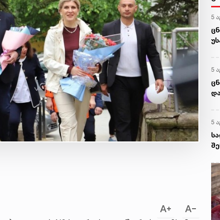
5 ა
ცნ
უ
5 ა
ცნ
და
5 ა
სა
შე