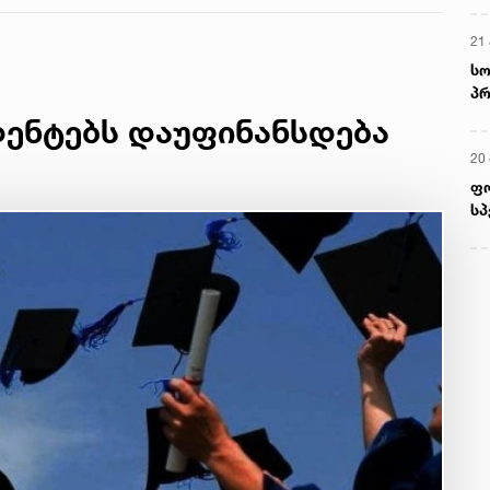
21 
სო
პრ
ერ
ენტებს დაუფინანსდება
20
ფ
სპ