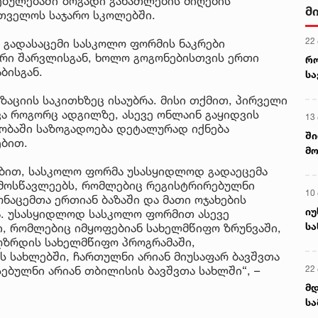
ბულებაში ზოგადი განათლების მიღების
მ
რთველოს საჯარო სკოლებში.
22
 გადასაცემი სასკოლო ფორმის ნაკრები
 ორი შარვლისგან, ხოლო გოგონებისთვის ერთი
რ
ბისგან.
ს
ზაციის საკითხზეც ისაუბრა. მისი თქმით, პირველი
ვა როგორც ადგილზე, ასევე ონლაინ გაყიდვის
13
ლობაში საზოგადოება დეტალურად იქნება
ში
ბით.
მო
კა
ბით, სასკოლო ფორმა უსასყიდლოდ გადაეცემა
ღვ
 მოსწავლეებს, რომლებიც რეგისტრირებულნი
10
ნაცემთა ერთიან ბაზაში და მათი ოჯახების
იუ
ია. უსასყიდლოდ სასკოლო ფორმით ასევე
სა
, რომლებიც იმყოფებიან სახელმწიფო ზრუნვაში,
ღზრდის სახელმწიფო პროგრამაში,
ის სახლებში, ჩართულნი არიან მიუსაფარ ბავშვთა
22 
სებულნი არიან თბილისის ბავშვთა სახლში“, –
მდ
სა
ორ