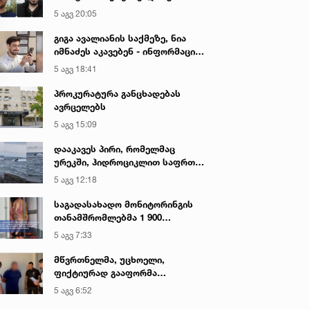
აკავებენ
5 აგვ 20:05
გიგა ავალიანის საქმეზე, ნია
იმნაძეს აკავებენ - ინფორმაციას
ადვოკატი ავრცელებს
5 აგვ 18:41
პროკურატურა განცხადებას
ავრცელებს
5 აგვ 15:09
დააკავეს პირი, რომელმაც
ურეკში, ჰიდროციკლით საფრთხე
შეუქმნა ზღვაში მოქალაქეებს,
5 აგვ 12:18
სამართალდამცველებს
სიტყვიერი შეურაცხყოფა
საგადასახადო მონიტორინგის
მიაყენა
თანამშრომლებმა 1 900
კილოგრამი საქონლის ხორცის
5 აგვ 7:33
უკანონო ტრანსპორტირების
ფაქტი გამოავლინეს
მწვრთნელმა, უცხოელი,
ფიქტიურად გააფორმა
საფეხბურთო კლუბში და
5 აგვ 6:52
სანაცვლოდ 3000 აშშ დოლარი