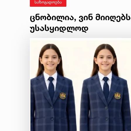
საზოგადოება
ცნობილია, ვინ მიიღებ
უსასყიდლოდ