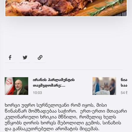
ირანის პარლამენტის
ნია ი
თავმჯდომარე:
საავ
მასშტაბური შეტევა
გადა
10:03
54 წუთ
მოდის, მოიცადეთ, არა
ავრც
უშავს, მათ
ხორცი უფრო სურნელოვანი რომ იყოს, მისი
მოლაპარაკება სურთ, ეს
წინასწარ მომზადებაა საჭირო. ერთ-ერთი მთავარი
თეატრალური
კულინარიული ხრიკია მწნილი, რომელიც ხელს
დიპლომატიაა
უწყობს ღორის ხორცს შებოლილი გემოს, სინაზის
და განსაკუთრებული არომატის მიცემას.