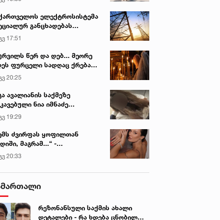
ქართველოს ელექტროსისტემა
ეციალურ განცხადებას
რცელებს
გვ 17:51
ურვილს წერ და დებ... მეორე
ეს ფურცელი სადღაც ქრება
 სურვილი სრულდება...“ -
გვ 20:25
სწაულმოქმედი ტაძარი შიდა
ართლში
გა ავალიანის საქმეზე
კავებული ნია იმნაძე
ინიკაში გადაჰყავთ
გვ 19:29
ემს ძვირფას ყოფილთან
დიში, მაგრამ...“ -
ექსანდრა პაიჭაძის
გვ 20:33
ლწრფელი აღიარება
ამართალი
რეზონანსული საქმის ახალი
დეტალები - რა ხდება ცნობილი