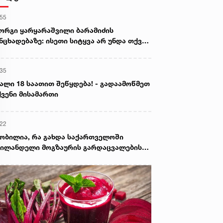
:55
ორგი ყარყარაშვილი ბარამიძის
ნცხადებაზე: ისეთი სიტყვა არ უნდა თქვა,
ც ჩრდილს აყენებს აფხაზეთის ომში
ღუპულ მებრძოლებს და ქართველ ხალხს
:35
ვლელებად წარმოაჩენს, შენი სიტყვები
ხაზური და რუსული სააგენტოების მიერ
ალი 18 საათით შეწყდება! - გადაამოწმეთ
ის წაღებული და ყველა ქართველს
ვენი მისამართი
ვლელს უწოდებენ
:22
ობილია, რა გახდა საქართველოში
ილანდელი მოგზაურის გარდაცვალების
ზეზი