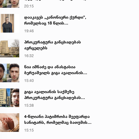
გიგა ავალიანის მკვლელობაზე
20:15
დააკავეს „კანონიერი ქურდი“,
რომელსაც 18 წლის
განმავლობაში ეძებდნენ
19:46
პროკურატურა განცხადებას
ავრცელებს
16:32
ნია იმნაძე და ანასტასია
ბერუაშვილს გიგა ავალიანის
საქმეზე ბრალი წარედგინათ
15:40
გიგა ავალიანის საქმეზე
პროკურატურა განცხადებას
ავრცელებს
15:38
4-წლიანი პატიმრობა შეეფარდა
სანიტარს, რომელმაც ბათუმის
კლინიკის საპირფარეშოში
15:15
იმშობიარა და ახალშობილს