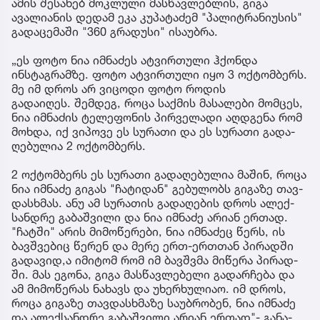
ამის შესახებ მოკლული მასწავლებლის, გიგა
ავალიანის დედამ ეკა კუპატაძემ "პალიტრანიუსის"
გადაცემაში "360 გრადუსი" ისაუბრა.
„ეს ფოტო ნია იმნაძეს ატვირთული ჰქონდა
ინსტაგრამზე. ფოტო ატვირთული იყო 3 ოქტომბერს.
მე იმ დროს არ ვიცოდი ფოტო როდის
გადაიღეს. შემ­დეგ, როცა საქ­მის მა­სა­ლე­ბი მომ­ცეს,
ნია იმ­ნა­ძის ტე­ლე­ფო­ნის პირ­ვე­ლა­დი აღ­დგე­ნა რომ
მოხ­და, იქ ვი­პო­ვე ეს სუ­რა­თი და ეს სუ­რა­თი გა­და­
ღე­ბუ­ლია 2 ოქ­ტომ­ბერს.
2 ოქ­ტომ­ბერს ეს სუ­რა­თი გა­და­ღე­ბუ­ლია მა­შინ, როცა
ნია იმ­ნა­ძე გი­გას "ჩა­ტი­დან" გე­ბუ­ლობს გი­გა­ზე თავ­
დას­ხმას. ანუ ამ სუ­რა­თის გა­და­ღე­ბის დროს ალექ­
სან­დრე გა­ბაშ­ვი­ლი და ნია იმ­ნა­ძე არი­ან ერ­თად.
"ჩატ­ში" არის მი­მო­წე­რე­ბი, ნია იმ­ნა­ძეც წერს, ის
ბავ­შვე­ბიც წე­რენ და მერე ერთ-ერ­თთან პი­რად­ში
გა­და­ვი­დ,ა იმი­ტომ რომ იმ ბავ­შვმა მი­წე­რა პი­რად­
ში. მას ეგო­ნა, გიგა მას­წავ­ლე­ბე­ლი გა­დარ­ჩე­ბა და
ამ მი­მო­წე­რას ნა­ხავს და უხერ­ხუ­ლი­აო. იმ დროს,
როცა გი­გა­ზე თავ­დას­ხმა­ზე სა­უბ­რო­ბენ, ნია იმ­ნა­ძე
და ალექ­სან­დრე გა­ბაშ­ვი­ლი არი­ან ერ­თად"- გა­ნა­