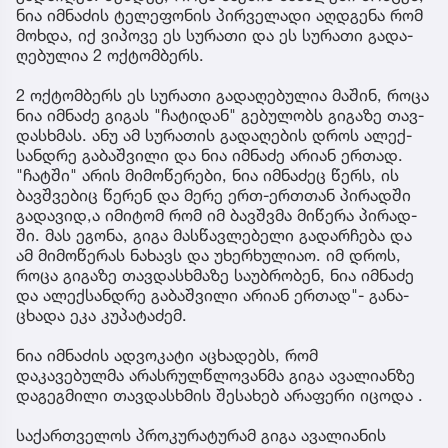
ნია იმ­ნა­ძის ტე­ლე­ფო­ნის პირ­ვე­ლა­დი აღ­დგე­ნა რომ
მოხ­და, იქ ვი­პო­ვე ეს სუ­რა­თი და ეს სუ­რა­თი გა­და­
ღე­ბუ­ლია 2 ოქ­ტომ­ბერს.
2 ოქ­ტომ­ბერს ეს სუ­რა­თი გა­და­ღე­ბუ­ლია მა­შინ, როცა
ნია იმ­ნა­ძე გი­გას "ჩა­ტი­დან" გე­ბუ­ლობს გი­გა­ზე თავ­
დას­ხმას. ანუ ამ სუ­რა­თის გა­და­ღე­ბის დროს ალექ­
სან­დრე გა­ბაშ­ვი­ლი და ნია იმ­ნა­ძე არი­ან ერ­თად.
"ჩატ­ში" არის მი­მო­წე­რე­ბი, ნია იმ­ნა­ძეც წერს, ის
ბავ­შვე­ბიც წე­რენ და მერე ერთ-ერ­თთან პი­რად­ში
გა­და­ვი­დ,ა იმი­ტომ რომ იმ ბავ­შვმა მი­წე­რა პი­რად­
ში. მას ეგო­ნა, გიგა მას­წავ­ლე­ბე­ლი გა­დარ­ჩე­ბა და
ამ მი­მო­წე­რას ნა­ხავს და უხერ­ხუ­ლი­აო. იმ დროს,
როცა გი­გა­ზე თავ­დას­ხმა­ზე სა­უბ­რო­ბენ, ნია იმ­ნა­ძე
და ალექ­სან­დრე გა­ბაშ­ვი­ლი არი­ან ერ­თად"- გა­ნა­
ცხა­და ეკა კუ­პა­ტა­ძემ.
ნია იმნაძის ადვოკატი აცხადებს, რომ
დაკავებულმა არასრულწლოვანმა გიგა ავალიანზე
დაგეგმილი თავდასხმის შესახებ არაფერი იცოდა .
საქართველოს პროკურატურამ გიგა ავალიანის