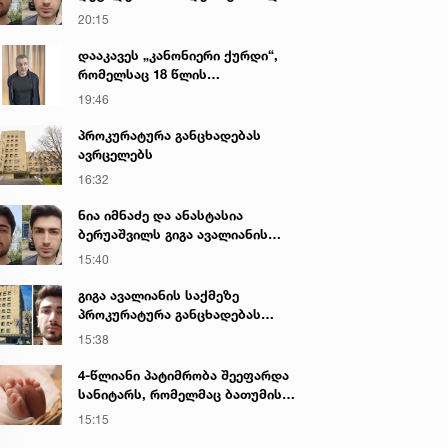
გიგა ავალიანის მკვლელობაზე
20:15
დააკავეს „კანონიერი ქურდი“,
რომელსაც 18 წლის
განმავლობაში ეძებდნენ
19:46
პროკურატურა განცხადებას
ავრცელებს
16:32
ნია იმნაძე და ანასტასია
ბერუაშვილს გიგა ავალიანის
საქმეზე ბრალი წარედგინათ
15:40
გიგა ავალიანის საქმეზე
პროკურატურა განცხადებას
ავრცელებს
15:38
4-წლიანი პატიმრობა შეეფარდა
სანიტარს, რომელმაც ბათუმის
კლინიკის საპირფარეშოში
15:15
იმშობიარა და ახალშობილს