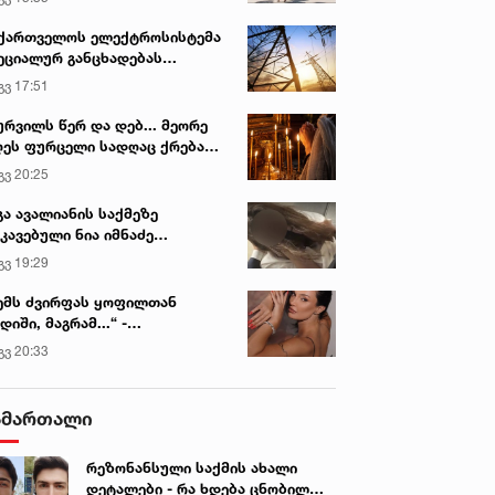
ქართველოს ელექტროსისტემა
ეციალურ განცხადებას
რცელებს
გვ 17:51
ურვილს წერ და დებ... მეორე
ეს ფურცელი სადღაც ქრება
 სურვილი სრულდება...“ -
გვ 20:25
სწაულმოქმედი ტაძარი შიდა
იან. 2023 • 21:21
27 იან. 2023 • 4:49
ართლში
გა ავალიანის საქმეზე
DEO: ,,ზედმეტი ზარებითაც
ჯეიმს კლევერლის მხრიდა
კავებული ნია იმნაძე
 ვაწუხებ, ვუსვამ ერთადერთ
ძალიან ძლიერი მხარდამჭ
ინიკაში გადაჰყავთ
გვ 19:29
თხვას...“ - როგორი
განცხადებები გაჟღერდა -
დამთილია თეა დარჩია?
დარჩიაშვილი
ემს ძვირფას ყოფილთან
დიში, მაგრამ...“ -
ექსანდრა პაიჭაძის
გვ 20:33
ლწრფელი აღიარება
ამართალი
რეზონანსული საქმის ახალი
დეტალები - რა ხდება ცნობილი