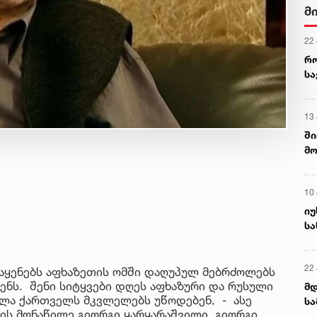
მ
22
რ
ს
13
ში
მო
კა
ღვ
10
იუ
სა
22 
 აყენებს აფხაზეთის ომში დაღუპულ მებრძოლებს
ნს. შენი სიტყვები დღეს აფხაზური და რუსული
მდ
ველა ქართველს მკვლელებს უწოდებენ, - ასე
სა
მის მონაწილე გიორგი ყარყარაშვილი, გიორგი
ორ