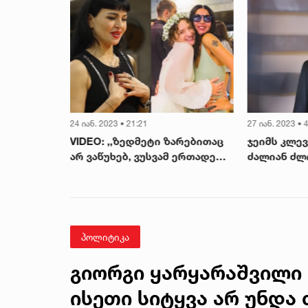
24 იან. 2023 • 21:21
27 იან. 2023 • 
VIDEO: ,,ზედმეტი ზარებითაც
ჯეიმს კლე
ნელოვანი
არ ვაწუხებ, ვუსვამ ერთადერთ
ძალიან ძლ
ვარგარეთ
კითხვას...“ - როგორი
განცხადებ
ლაქეების
დედამთილია თეა დარჩია?
დარჩიაშვ
ა მათ
ვა -
პოლიტიკა
გიორგი ყარყარაშვილი 
ისეთი სიტყვა არ უნდა 