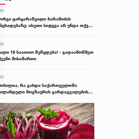
:55
ორგი ყარყარაშვილი ბარამიძის
ნცხადებაზე: ისეთი სიტყვა არ უნდა თქვა,
ც ჩრდილს აყენებს აფხაზეთის ომში
ღუპულ მებრძოლებს და ქართველ ხალხს
:35
ვლელებად წარმოაჩენს, შენი სიტყვები
ხაზური და რუსული სააგენტოების მიერ
ალი 18 საათით შეწყდება! - გადაამოწმეთ
ის წაღებული და ყველა ქართველს
ვენი მისამართი
ვლელს უწოდებენ
:22
ობილია, რა გახდა საქართველოში
ილანდელი მოგზაურის გარდაცვალების
ზეზი