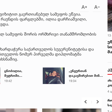
ვიზიტით გაერთიანებულ სამეფოს ეწვია.
 რაუნდის ფარგლებში, ილია დარჩიაშვილი,
ხვდა.
ბულ სამეფოს შორის ორმხრივი თანამშრომლობის
13
უ
ს
მხარდაჭერა საქართველოს სუვერენიტეტისა და
მ
რთველოს ნომერ პირველმა დიპლომატმა
ახსნაშიც.
კ
ცნობილია,
„ენგურთან
მეტროში
დაკავშირებით მინდა
ახ
გარდაცვლილი 21
ვთქვა...“ - გოგა
19:42
19:34
კა
წლის მარიამ
მანიას უახლესი
ტყემალაძის
წინასწარმეტყველება
4 ა
ექსპერტიზის
დასკვნა
რო
სა
კე
3 ა