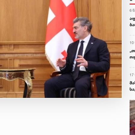
6 
აფ
ბა
პო
10
„თ
ოფ
გი
ა
17
მა
სა
არ
ან
გა