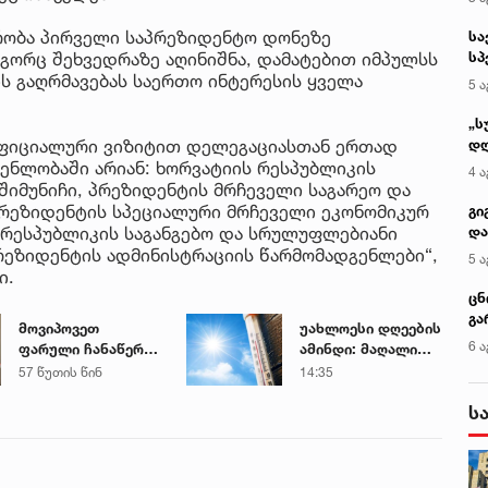
რობა პირველი საპრეზიდენტო დონეზე
სა
გორც შეხვედრაზე აღინიშნა, დამატებით იმპულსს
სპ
ავ
ს გაღრმავებას საერთო ინტერესის ყველა
5 ა
„ს
ფიციალური ვიზიტით დელეგაციასთან ერთად
დღ
და
ენლობაში არიან: ხორვატიის რესპუბლიკის
4 ა
სა
შიმუნიჩი, პრეზიდენტის მრჩეველი საგარეო და
ქ
 პრეზიდენტის სპეციალური მრჩეველი ეკონომიკურ
გი
ს რესპუბლიკის საგანგებო და სრულუფლებიანი
და
კლ
რეზიდენტის ადმინისტრაციის წარმომადგენლები“,
5 ა
ი.
ცნ
გა
მოვიპოვეთ
უახლოესი დღეების
ტყ
6 ა
ფარული ჩანაწერი
ამინდი: მაღალი
და
ნია იმნაძესა და
ტემპერატურა და
57 წუთის წინ
14:35
მამამისს შორის,
მზიანი დღეები
ს
განიხილავდნენ,
როგორ ჩაიდინა
გაბაშვილმა
დანაშაული - ნიას