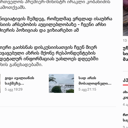
ქართველოს პრემიერ-მინისტრ ირაკლი კობახიძის
ამოთქვამს.
ინიციატივის შემდეგ, რომელმაც ვრცლად ისაუბრა
სიის არსებობის აუცილებლობაზე - ჩვენი არხი
იერის პოზიციას და ვიზიარებთ ამ
13
ეთერი გაიხსნას დისკუსიისათვის ჩვენ მიერ
უ
ხვავებული აზრის მქონე რესპონდენტების
ს
 დეტალურ ინფორმაციას უახლოეს დღეებში
მ
რხის განცხადებაში.
გიგა ავალიანის
სად არის
კ
საქმეზე
მოსალოდნელი
დაკავებული ნია
წვიმა და სად
5 აგვ 19:29
5 აგვ 21:15
ახ
იმნაძე კლინიკაში
შენარჩუნდება
კა
გადაჰყავთ
მაღალი
4 ა
ტემპერატურა
რო
სა
კე
3 ა