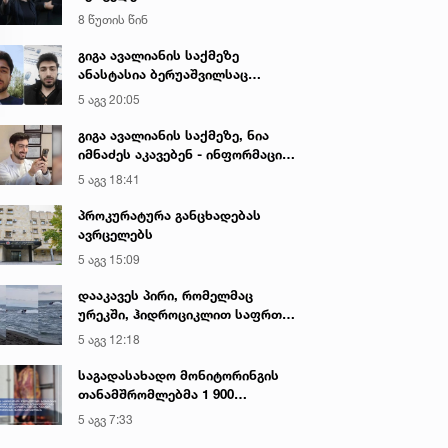
8 წუთის წინ
გიგა ავალიანის საქმეზე
ანასტასია ბერუაშვილსაც
აკავებენ
5 აგვ 20:05
გიგა ავალიანის საქმეზე, ნია
იმნაძეს აკავებენ - ინფორმაციას
ადვოკატი ავრცელებს
5 აგვ 18:41
პროკურატურა განცხადებას
ავრცელებს
5 აგვ 15:09
დააკავეს პირი, რომელმაც
ურეკში, ჰიდროციკლით საფრთხე
შეუქმნა ზღვაში მოქალაქეებს,
5 აგვ 12:18
სამართალდამცველებს
სიტყვიერი შეურაცხყოფა
საგადასახადო მონიტორინგის
მიაყენა
თანამშრომლებმა 1 900
კილოგრამი საქონლის ხორცის
5 აგვ 7:33
უკანონო ტრანსპორტირების