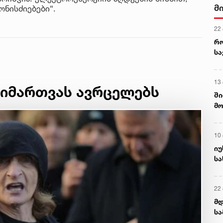
მ
ნისძიებები“.
22
რ
ს
13
მიმართვას ავრცელებს
ში
მო
კა
ღვ
10
იუ
სა
22 
მდ
სა
ორ