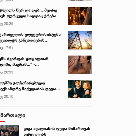
ურვილს წერ და დებ... მეორე
ეს ფურცელი სადღაც ქრება
 სურვილი სრულდება...“ -
გვ 20:25
სწაულმოქმედი ტაძარი შიდა
ართლში
ქართველოს ელექტროსისტემა
ეციალურ განცხადებას
რცელებს
გვ 17:51
ემს ძვირფას ყოფილთან
დიში, მაგრამ...“ -
ექსანდრა პაიჭაძის
გვ 20:33
ლწრფელი აღიარება
თუმში გაუჩინარებული
ექსანდრე მიქელაძის დედა
მართვას ავრცელებს
გვ 20:10
ამართალი
გიგა ავალიანის დედა მიმართვას
ავრცელებს