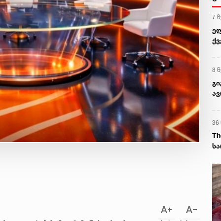
7 
ელ
ქვ
8 
გი
ა
36
Th
სა
გა