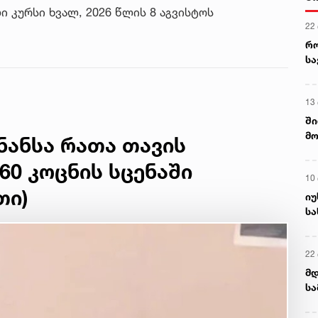
 კურსი ხვალ, 2026 წლის 8 აგვისტოს
22
რ
ს
13
ში
მო
ნანსა რათა თავის
კა
ღვ
60 კოცნის სცენაში
10
თი)
იუ
სა
22 
მდ
სა
ორ