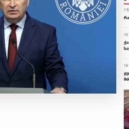
7 
რა
10
ქა
სა
გა
19
ჟუ
მძ
და