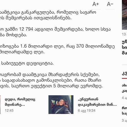
ამტკიცა განკარგულება, რომელიც საჯარო
ის შემცირებას ითვალისწინებს.
ო ჯამში 12 794 ადგილი შემცირდება, ხოლო სხვა
ბა მოხდება.
13
უ
იზოგება 1.6 მილიარდი ლეი, რაც 370 მილიონამდე
ს
 მილიარდამდე ლეი.
მ
 საბიუჯეტო დეფიციტია.
კ
ავრობამ დაამტკიცა მხარდაჭერის სქემები,
 საგადასახადო გამონაკლისები, რათა მხარი
ვის, საერთო ეფექტით 5 მილიარდ ევრომდე.
ახ
კა
4 ა
დედა, რომელიც
„ენგურთან
მდინარე
დაკავშირებით მინდა
რო
ხობისწყალში
ვთქვა...“ - გოგა
12:45
6 აგვ 19:34
სა
შვილის
მანიას უახლესი
კე
3 ა
გადასარჩენად
წინასწარმეტყველება
შევიდა,