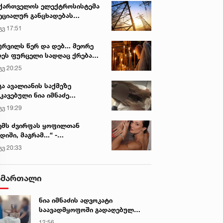
ქართველოს ელექტროსისტემა
ეციალურ განცხადებას
რცელებს
გვ 17:51
ურვილს წერ და დებ... მეორე
ეს ფურცელი სადღაც ქრება
 სურვილი სრულდება...“ -
გვ 20:25
სწაულმოქმედი ტაძარი შიდა
ართლში
გა ავალიანის საქმეზე
კავებული ნია იმნაძე
ინიკაში გადაჰყავთ
გვ 19:29
ემს ძვირფას ყოფილთან
დიში, მაგრამ...“ -
ექსანდრა პაიჭაძის
გვ 20:33
ლწრფელი აღიარება
ამართალი
ნია იმნაძის ადვოკატი
საავადმყოფოში გადაღებულ
კადრებს ავრცელებს
12:56