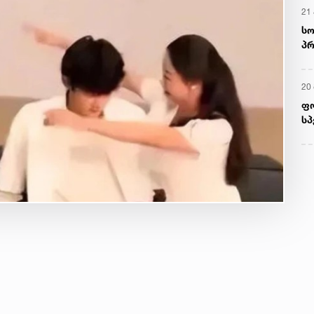
21 
სო
პრ
ერ
20
ფ
სპ