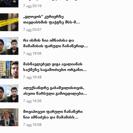
იყო ნია იმნაძე წამქეზებელი...“ -
7 აგვ 20:19
გიგა ავალიანის დედა
„გლოვოს“ კურიერზე
თავდასხმის ფაქტზე შსს-მ
გამოძიება დაიწყო
7 აგვ 20:07
რა ისმის ნია იმნაძისა და
მამამისის ფარული ჩანაწერიდან
- გიგა ავალიანის მკვლელობის
7 აგვ 19:56
საქმე
მასწავლებელ გიგა ავალიანის
საქმეზე საგამოძიებო ორგანო
დაკავებულ არასრულწლოვნებს -
7 აგვ 16:48
ნია იმნაძესა და ანასტასია
ბერუაშვილს 30 დღის
ალექსანდრე გაბაშვილისთვის,
განმავლობაში ფარულად
ასეთი წარსული გამოცდილების
უსმენდა
ადამიანისთვის ინფორმაციის
7 აგვ 16:36
მიწოდება, რომ მასწავლებელი
სექსუალურად ავიწროებდა,
მოვიპოვეთ ფარული ჩანაწერი
ფაქტობრივად, წაქეზება იყო -
ნია იმნაძესა და მამამისს
პროკურორი ნია იმნაძის საქმეზე
შორის, განიხილავდნენ, როგორ
7 აგვ 16:08
ჩაიდინა გაბაშვილმა დანაშაული