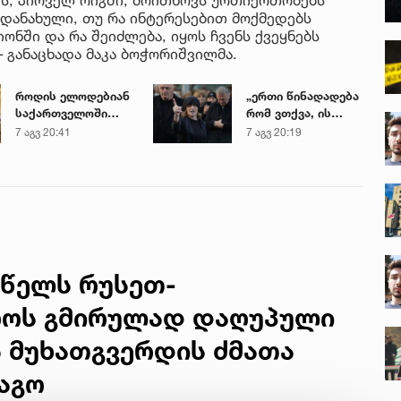
 დანახული, თუ რა ინტერესებით მოქმედებს
ონში და რა შეიძლება, იყოს ჩვენს ქვეყნებს
 განაცხადა მაკა ბოჭორიშვილმა.
როდის ელოდებიან
„ერთი წინადადება
საქართველოში
რომ ვთქვა, ის
+40-გრადუსიან
გახდის ნათელს,
7 აგვ 20:41
7 აგვ 20:19
სიცხეს
თუ რატომ იყო ნია
იმნაძე
წამქეზებელი...“ -
გიგა ავალიანის
დედა
 წელს რუსეთ-
როს გმირულად დაღუპული
ს მუხათგვერდის ძმათა
აგო