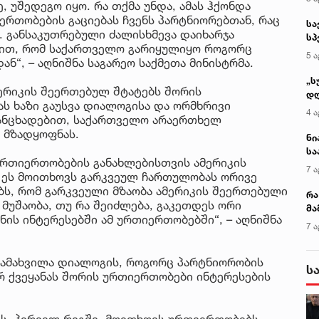
 უშედეგო იყო. რა თქმა უნდა, ამას ჰქონდა
ერთობების გაციებას ჩვენს პარტნიორებთან, რაც
სა
. განსაკუთრებული ძალისხმევა დაიხარჯა
სპ
ით, რომ საქართველო გარიყულიყო როგორც
ავ
5 ა
ნ“, – აღნიშნა საგარეო საქმეთა მინისტრმა.
„ს
ერიკის შეერთებულ შტატებს შორის
დღ
ს ხაზი გაუსვა დიალოგისა და ორმხრივი
და
4 ა
განცხადებით, საქართველო არაერთხელ
სა
 მზადყოფნას.
ქ
ნი
სა
ურთიერთობების განახლებისთვის ამერიკის
კა
7 ა
, ეს მოითხოვს გარკვეულ ჩართულობას ორივე
ებს, რომ გარკვეული მზაობა ამერიკის შეერთებული
რა
 მუშაობა, თუ რა შეიძლება, გაკეთდეს ორი
მა
ყნის ინტერესებში ამ ურთიერთობებში“, – აღნიშნა
- 
7 ა
სა
აამახვილა დიალოგის, როგორც პარტნიორობის
ს
რ ქვეყანას შორის ურთიერთობები ინტერესების
ეს, პირველ რიგში, მოითხოვს ურთიერთობებს