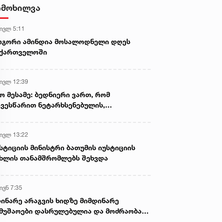
- ნიას მამა ამბობს, რომ
იმოხილვა
არასწორად მოიქცა, თუმცა
მამას ეუბნება, რომ სხვანაირად
 ივლ 5:11
ვერ მოიქცეოდა, თანამედროვე
ეპოქაში სხვანაირად ხდება -
ოგორი ამინდია მოსალოდნელი დღეს
პროკურორი
აქართველოში
 ივლ 12:39
ო მესამე: ბედნიერი ვართ, რომ
ვესწარით ნეტარხსენებულის,
თოლიკოს-პატრიარქ ილია მეორის
აწლს, ვართ მისი მემკვიდრეები
 ივლ 13:22
სტიციის მინისტრი ბათუმის იუსტიციის
ხლის თანამშრომლებს შეხვდა
ივნ 7:35
ინარე არაგვის ხიდზე მიმდინარე
მუშაოები დასრულებულია და მოძრაობა
ივე სამოძრაო ზოლზე აღდგენილია