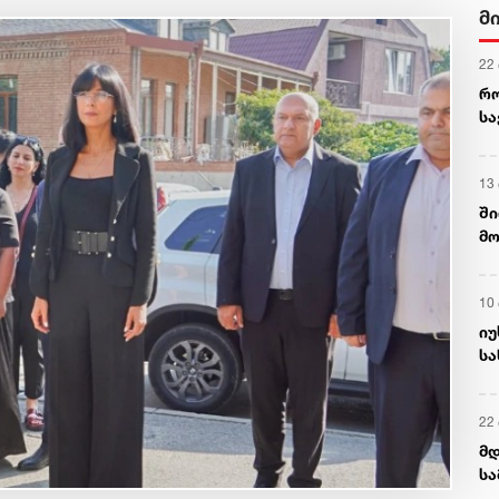
მ
22
რ
ს
13
ში
მო
კა
ღვ
10
იუ
სა
22 
მდ
სა
ორ