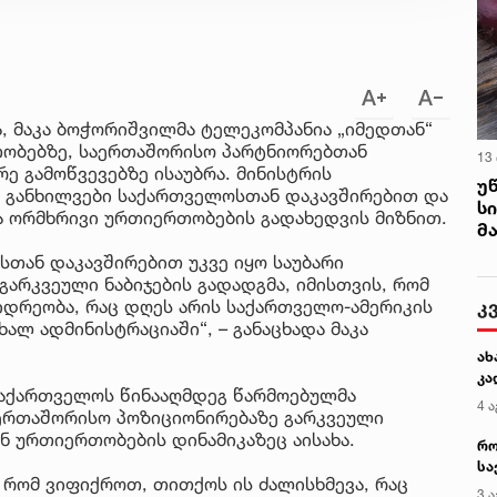
უწ
სა
, მაკა ბოჭორიშვილმა ტელეკომპანია „იმედთან“
თობებზე, საერთაშორისო პარტნიორებთან
13
ე გამოწვევებზე ისაუბრა. მინისტრის
უ
თა განხილვები საქართველოსთან დაკავშირებით და
ს
მა ორმხრივი ურთიერთობების გადახედვის მიზნით.
მ
სთან დაკავშირებით უკვე იყო საუბარი
გარკვეული ნაბიჯების გადადგმა, იმისთვის, რომ
კ
იდრეობა, რაც დღეს არის საქართველო-ამერიკის
ალ ადმინისტრაციაში“, – განაცხადა მაკა
ახ
კა
საქართველოს წინააღმდეგ წარმოებულმა
4 ა
აერთაშორისო პოზიციონირებაზე გარკვეული
ან ურთიერთობების დინამიკაზეც აისახა.
რო
სა
 რომ ვიფიქროთ, თითქოს ის ძალისხმევა, რაც
კე
3 ა