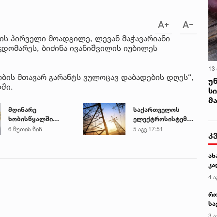
ის პირველი მოადგილე, ლევან მაჭავარიანი
ჯდომარეს, ბიძინა ივანიშვილის იუბილეს
13
ობის მთავარ გარანტს ვულოცავ დაბადების დღეს“,
უ
ში.
ს
მ
მდინარე
საქართველოს
ხობისწყალში
ელექტროსისტემა
დედა-შვილი
სპეციალურ
6 წუთის წინ
5 აგვ 17:51
კ
დაიხრჩო
განცხადებას
ავრცელებს
ახ
კა
4 ა
რო
სა
კე
3 ა