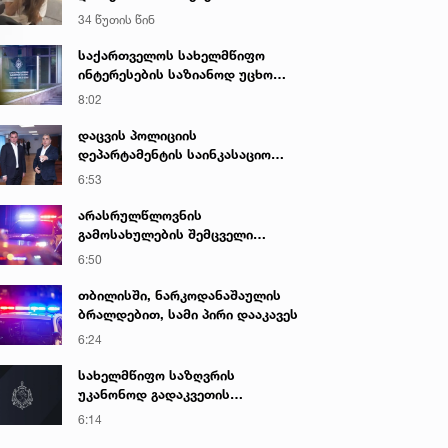
იზოლატორში გადაიყვანეს
34 წუთის წინ
საქართველოს სახელმწიფო
ინტერესების საზიანოდ უცხო
ქვეყნიდან მართულ და
8:02
საქართველოდან მხარდაჭერილ
დისკრედიტაციულ კამპანიასთან
დაცვის პოლიციის
დაკავშირებით საბოტაჟის
დეპარტამენტის საინკასაციო
მუხლით გამოძიება დაიწყო
მომსახურების ხარისხის
6:53
გაუმჯობესებისა და
უსაფრთხოების გაძლიერების
არასრულწლოვნის
მიზნით, მონიტორინგის ახალი
გამოსახულების შემცველი
სისტემა დაინერგა
პორნოგრაფიული ნაწარმოების
6:50
შეძენა-შენახვა-ფლობისა და
გავრცელებისთვის
თბილისში, ნარკოდანაშაულის
არასრულწლოვანი დააკავეს
ბრალდებით, სამი პირი დააკავეს
6:24
სახელმწიფო საზღვრის
უკანონოდ გადაკვეთის
მცდელობისა და ყალბი
6:14
დოკუმენტების გამოყენების