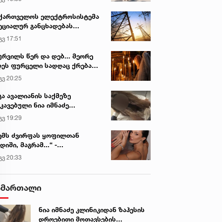
ქართველოს ელექტროსისტემა
ეციალურ განცხადებას
რცელებს
გვ 17:51
ურვილს წერ და დებ... მეორე
ეს ფურცელი სადღაც ქრება
 სურვილი სრულდება...“ -
გვ 20:25
სწაულმოქმედი ტაძარი შიდა
ართლში
გა ავალიანის საქმეზე
კავებული ნია იმნაძე
ინიკაში გადაჰყავთ
გვ 19:29
ემს ძვირფას ყოფილთან
დიში, მაგრამ...“ -
ექსანდრა პაიჭაძის
გვ 20:33
ლწრფელი აღიარება
ამართალი
ნია იმნაძე კლინიკიდან ზაჰესის
დროებითი მოთავსების