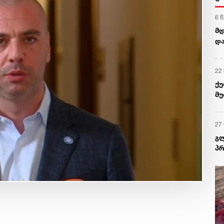
6 
მდ
დ
22
ქუ
მუ
27
გლ
პრ