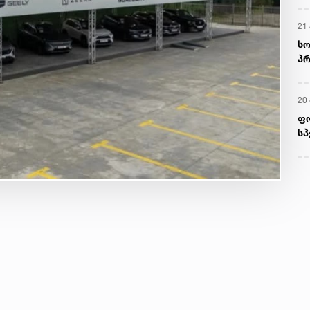
21 
სო
პრ
ერ
20
ფ
სპ