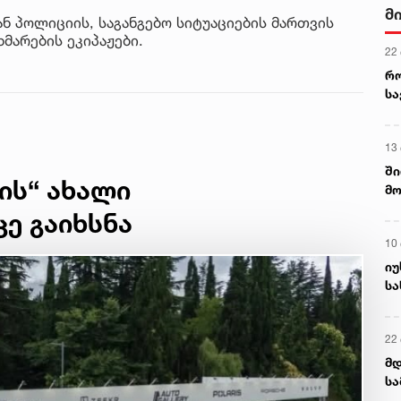
მ
 პოლიციის, საგანგებო სიტუაციების მართვის
მარების ეკიპაჟები.
22
რ
ს
13
ში
ის“ ახალი
მო
კა
ე გაიხსნა
ღვ
10
იუ
სა
22 
მდ
სა
ორ