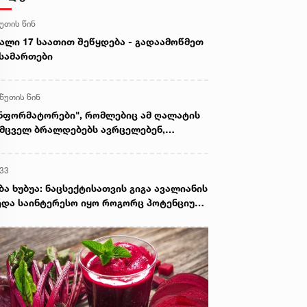
წუთის წინ
ალი 17 საათით შეწყდება - გადაამოწმეთ
სამართები
 წუთის წინ
ნფორმატორები", რომლებიც ამ ღალატის
მცველ ბრალდებებს ავრცელებენ,
ებნებიან - ტრამპის განცხადებით,
ატებს "საბრძოლო მასალების"
:33
არმაზარი მარაგი აქვს
ბა ხუბუა: ნაცსექტისათვის გიგა ავალიანის
და საინტერესო იყო როგორც პოტენციური
ლიტიკური ინსტრუმენტი, რომელიც
იძლებოდა, თავიანთი მიზნებისათვის
მოეყენებინათ, მაგრამ რაკი ეკა
პატაძემ თავისი ტრაგედია პოლიტიკური
ეკულაციის საგნად არ აქცია და
ხელმწიფოსაც ობიექტურად დაუფასა
მოძიების შედეგები, პირველი