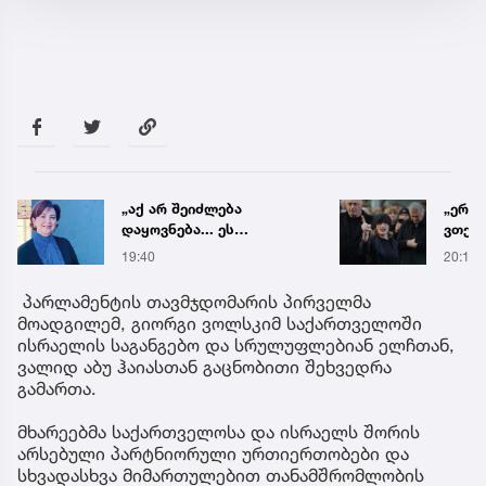
„აქ არ შეიძლება
„ერთ
დაყოვნება... ეს
ვთქვა
დაავადება ყალიბდება 72
ნათე
19:40
20:19
საათში“ - ექიმის
ნია ი
საგანგებო გაფრთხილება
წამქე
პარლამენტის თავმჯდომარის პირველმა
ავალ
მოადგილემ, გიორგი ვოლსკიმ საქართველოში
ისრაელის საგანგებო და სრულუფლებიან ელჩთან,
ვალიდ აბუ ჰაიასთან გაცნობითი შეხვედრა
გამართა.
მხარეებმა საქართველოსა და ისრაელს შორის
არსებული პარტნიორული ურთიერთობები და
სხვადასხვა მიმართულებით თანამშრომლობის