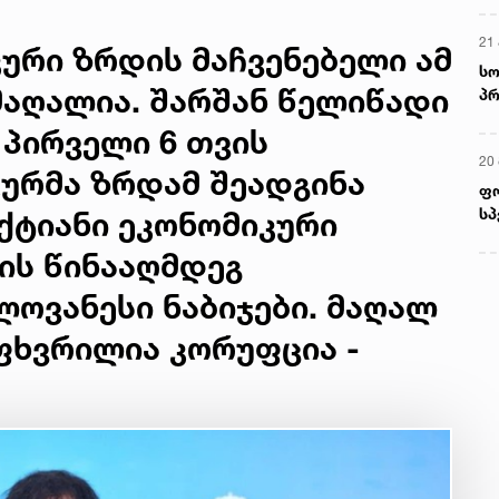
21 
ური ზრდის მაჩვენებელი ამ
სო
მაღალია. შარშან წელიწადი
პრ
ერ
 პირველი 6 თვის
20
ურმა ზრდამ შეადგინა
ფ
სპ
ექტიანი ეკონომიკური
ის წინააღმდეგ
ოვანესი ნაბიჯები. მაღალ
ხვრილია კორუფცია -