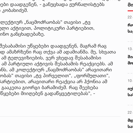
ებები დაადგენენ, - განუცხადა ჟურნალისტებს
მ
 კობახიძემ.
22
ლექტიურ „ნაცმოძრაობას“ თავისი „ტვ
რ
ული აქტივით, პოლიტიკური პარტიებით,
ს
ვინო განცხადებაზე.
შესაბამისი უწყებები დაადგენენ, მაგრამ რაც
13
 ამაზრზენი რაც თქვა ამ ადამიანმა. მე, სხვათა
ში
ამ ტელევიზიების, ვერ ვხედავ შესაბამისი
მო
ამ პარტიული აქტივის შესაბამის რეაქციებს. ამ
კა
ანს, ამ კოლექტიურ „ნაცმოძრაობას“ არავითარი
აობას“ თავისი „ტვ პირველით“, „ფორმულათი“,
ღვ
10
არტიებით, არავითარი რეაქცია არ ჰქონია ამ
 გააკეთა გიორგი ბარამიძემ. რაც შეეხება
იუ
უწყებები მიიღებენ გადაწყვეტილებას“, -
სა
22 
მდ
სა
ორ