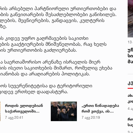
ორის არსებული პარტნიორული ურთიერთობები და
ის განვითარების შესაძლებლობები განიხილეს.
ლების, მეცნიერების, ჯანდაცვის, კულტურის
ზე.
ს კიდევ უფრო გაღრმავების საკითხი
13
ების გააქტიურების მნიშვნელობას, რაც ხელს
უ
რის ურთიერთობის გაძლიერებას.
ს
მ
და საერთაშორისო არენაზე ისრაელის მიერ
ის ისეთი საკითხების მიმართ, რომელიც ეხება
იანობას და არაღიარების პოლიტიკას.
კ
ლოს სუვერენიტეტისა და ტერიტორიული
კიდევ ერთხელ დაადასტურა.
ახ
კა
როდის ელოდებიან
„ერთი წინადადება
4 ა
საქართველოში
რომ ვთქვა, ის
+40-გრადუსიან
გახდის ნათელს,
7 აგვ 20:41
7 აგვ 20:19
რო
სიცხეს
თუ რატომ იყო ნია
სა
იმნაძე
კე
3 ა