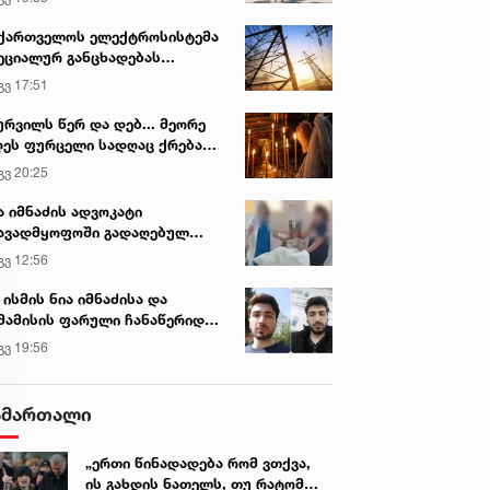
ქართველოს ელექტროსისტემა
ეციალურ განცხადებას
რცელებს
გვ 17:51
ურვილს წერ და დებ... მეორე
ეს ფურცელი სადღაც ქრება
 სურვილი სრულდება...“ -
გვ 20:25
სწაულმოქმედი ტაძარი შიდა
ართლში
ა იმნაძის ადვოკატი
ავადმყოფოში გადაღებულ
დრებს ავრცელებს
გვ 12:56
 ისმის ნია იმნაძისა და
მამისის ფარული ჩანაწერიდან
გიგა ავალიანის მკვლელობის
გვ 19:56
ქმე
ამართალი
„ერთი წინადადება რომ ვთქვა,
ის გახდის ნათელს, თუ რატომ