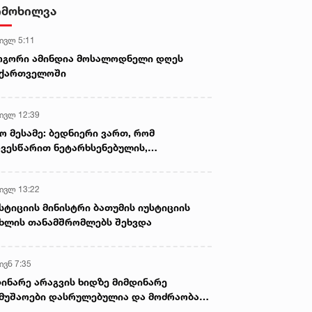
- ნიას მამა ამბობს, რომ
იმოხილვა
არასწორად მოიქცა, თუმცა
მამას ეუბნება, რომ სხვანაირად
 ივლ 5:11
ვერ მოიქცეოდა, თანამედროვე
ეპოქაში სხვანაირად ხდება -
ოგორი ამინდია მოსალოდნელი დღეს
პროკურორი
აქართველოში
 ივლ 12:39
ო მესამე: ბედნიერი ვართ, რომ
ვესწარით ნეტარხსენებულის,
თოლიკოს-პატრიარქ ილია მეორის
აწლს, ვართ მისი მემკვიდრეები
 ივლ 13:22
სტიციის მინისტრი ბათუმის იუსტიციის
ხლის თანამშრომლებს შეხვდა
ივნ 7:35
ინარე არაგვის ხიდზე მიმდინარე
მუშაოები დასრულებულია და მოძრაობა
ივე სამოძრაო ზოლზე აღდგენილია