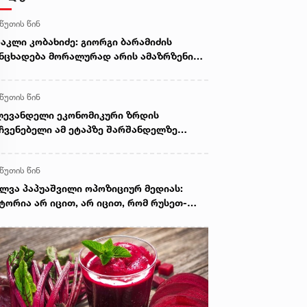
 წუთის წინ
აკლი კობახიძე: გიორგი ბარამიძის
ნცხადება მორალურად არის ამაზრზენი
 სამარცხვინო, სამართლებრივ მხარეს
ც შეეხება, ამას შესაბამისი უწყებები
 წუთის წინ
ადგენენ
ევანდელი ეკონომიკური ზრდის
ჩვენებელი ამ ეტაპზე შარშანდელზე
ღალია. შარშან წელიწადი დავხურეთ
5%-ით, და პირველი 6 თვის მონაცემებით
 წუთის წინ
ონომიკურმა ზრდამ შეადგინა 7.9%. ამის
ზეზია ეფექტიანი ეკონომიკური პოლიტიკა
ლვა პაპუაშვილი ოპოზიციურ მედიას:
 კორუფციის წინააღმდეგ გადადგმული
ტორია არ იცით, არ იცით, რომ რუსეთ-
ნიშვნელოვანესი ნაბიჯები. მაღალ
ქართველოს შორის იყო ომი? ეს არის
ონეზე სრულად აღმოფხვრილია კორუფცია
მარცხვინო დამოკიდებულება. რომ არა
პრემიერი
ენი ძალისხმევა, დაბრუნებულიყო
კიცებულებები, დღეს დამტკიცებულიც არ
ნებოდა, რომ რუსეთს სამხედრო
ნაშაულები აქვს ჩადენილი 2008 წელს