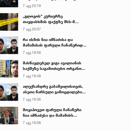
იყო ნია იმნაძე წამქეზებელი...“ -
7 აგვ 20:19
გიგა ავალიანის დედა
„გლოვოს“ კურიერზე
თავდასხმის ფაქტზე შსს-მ
გამოძიება დაიწყო
7 აგვ 20:07
რა ისმის ნია იმნაძისა და
მამამისის ფარული ჩანაწერიდან
- გიგა ავალიანის მკვლელობის
7 აგვ 19:56
საქმე
მასწავლებელ გიგა ავალიანის
საქმეზე საგამოძიებო ორგანო
დაკავებულ არასრულწლოვნებს -
7 აგვ 16:48
ნია იმნაძესა და ანასტასია
ბერუაშვილს 30 დღის
ალექსანდრე გაბაშვილისთვის,
განმავლობაში ფარულად
ასეთი წარსული გამოცდილების
უსმენდა
ადამიანისთვის ინფორმაციის
7 აგვ 16:36
მიწოდება, რომ მასწავლებელი
სექსუალურად ავიწროებდა,
მოვიპოვეთ ფარული ჩანაწერი
ფაქტობრივად, წაქეზება იყო -
ნია იმნაძესა და მამამისს
პროკურორი ნია იმნაძის საქმეზე
შორის, განიხილავდნენ, როგორ
7 აგვ 16:08
ჩაიდინა გაბაშვილმა დანაშაული