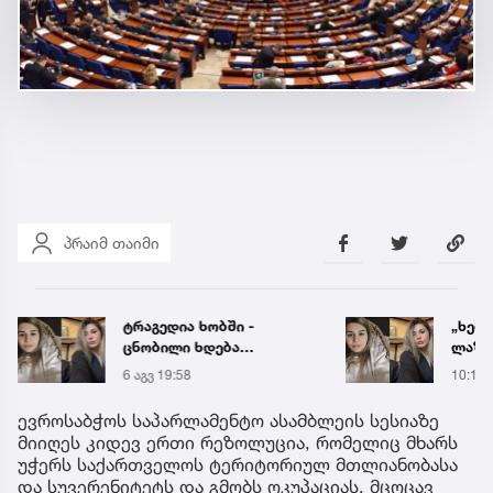
პრაიმ თაიმი
ტრაგედია ხობში -
„ხელს
ცნობილი ხდება
ლაზა
დაღუპული დედა-შვილის
გაუშვ
6 აგვ 19:58
10:17
ვინაობა
ახლო
დატრ
ევროსაბჭოს საპარლამენტო ასამბლეის სესიაზე
ტრაგ
მიიღეს კიდევ ერთი რეზოლუცია, რომელიც მხარს
უჭერს საქართველოს ტერიტორიულ მთლიანობასა
და სუვერენიტეტს და გმობს ოკუპაციას, მცოცავ