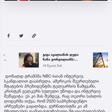
გიგა ავალიანის დედა
საქა
ნანა ჟორჟოლიანს:
ელექ
დადგება დრო და
სპეც
48 წუთის წინ
5 აგვ 
დღევანდელი „პოსტაობა“
ავრც
საკუთარ თავთან
დონალდ ტრამპმა NBC-სთან ინტერვიუ
შეგარცხვენთ, ეს არის
სკანდალით დაასრულა. ამერიკის შეერთებული
დანაშაულის ტოლფასი
შტატების პრეზიდენტმა ტელეარხის წამყვანს,
შეცდომა, რომლის
კრისტენ ველკერს სულელი უწოდა და ინტერვიუ
გამოსწორება
შეწყვიტა. ეს კი მას შემდეგ, რაც თეთრი სახლის
შეუძლებელია
ლიდერმა თქვა, რომ 2020 საპრეზიდენტო
არჩევნები გაყალბდა, ჟურნალისტმა კი ამ
ბრალდების დამადასტურებელი მტკიცებულებების