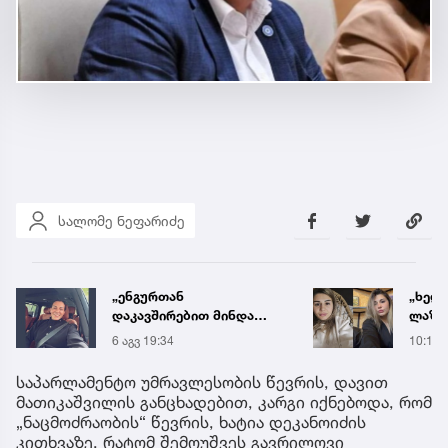
სალომე ნეფარიძე
„ხელს არ უშვებდი
დააკ
ლაზარეს, არც ახლა
ბლოგ
გაუშვი...“ - რას წერს
ონლა
10:17
5 აგვ 
ახლობელი ხობში
წელი
დატრიალებულ
მილი
საპარლამენტო უმრავლესობის წევრის, დავით
ტრაგედიაზე
გამოი
მათიკაშვილის განცხადებით, კარგი იქნებოდა, რომ
„ნაცმოძრაობის“ წევრის, ხატია დეკანოიძის
კითხვაზე, რატომ შემოუშვეს გავრილოვი