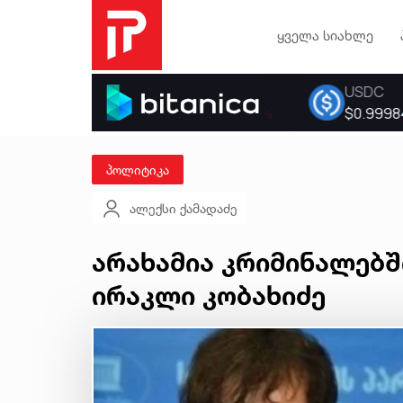
ყველა სიახლე
პოლიტიკა
ალექსი ქამადაძე
არახამია კრიმინალებში
ირაკლი კობახიძე