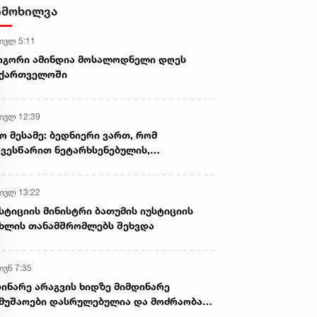
- ნიას მამა ამბობს, რომ
იმოხილვა
არასწორად მოიქცა, თუმცა
მამას ეუბნება, რომ სხვანაირად
 ივლ 5:11
ვერ მოიქცეოდა, თანამედროვე
ეპოქაში სხვანაირად ხდება -
ოგორი ამინდია მოსალოდნელი დღეს
პროკურორი
აქართველოში
 ივლ 12:39
ო მესამე: ბედნიერი ვართ, რომ
ვესწარით ნეტარხსენებულის,
თოლიკოს-პატრიარქ ილია მეორის
აწლს, ვართ მისი მემკვიდრეები
 ივლ 13:22
სტიციის მინისტრი ბათუმის იუსტიციის
ხლის თანამშრომლებს შეხვდა
ივნ 7:35
ინარე არაგვის ხიდზე მიმდინარე
მუშაოები დასრულებულია და მოძრაობა
ივე სამოძრაო ზოლზე აღდგენილია