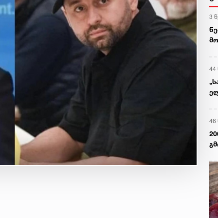
3 
წე
მო
44
„ს
ელ
ერ
დ
46
20
გმ