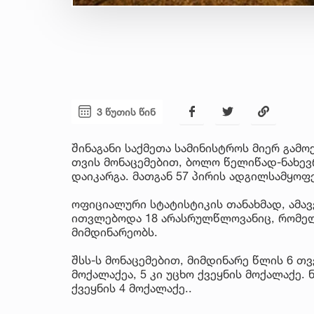
3 წუთის წინ
შინაგანი საქმეთა სამინისტროს მიერ გამო
თვის მონაცემებით, ბოლო წელიწად-ნახევ
დაიკარგა. მათგან 57 პირის ადგილსამყო
ოფიციალური სტატისტიკის თანახმად, ამ
ითვლებოდა 18 არასრულწლოვანიც, რომელთ
მიმდინარეობს.
შსს-ს მო­ნა­ცე­მე­ბით, მიმ­დი­ნა­რე წლის 6 თვ
მო­ქა­ლა­ქეა, 5 კი უცხო ქვეყ­ნის მო­ქა­ლა­ქე.
ქვეყ­ნის 4 მო­ქა­ლა­ქე..