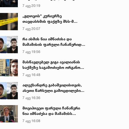
იყო ნია იმნაძე წამქეზებელი...“ -
7 აგვ 20:19
გიგა ავალიანის დედა
„გლოვოს“ კურიერზე
თავდასხმის ფაქტზე შსს-მ
გამოძიება დაიწყო
7 აგვ 20:07
რა ისმის ნია იმნაძისა და
მამამისის ფარული ჩანაწერიდან
- გიგა ავალიანის მკვლელობის
7 აგვ 19:56
არ. 2022 • 19:35
2 მარ. 2022 • 19:37
საქმე
მასწავლებელ გიგა ავალიანის
 საჭირო იქნება
მთავრობის ნებართვით
საქმეზე საგამოძიებო ორგანო
რაინიდან ლტოლვილებს
ბორტის უზრუნველყოფა
დაკავებულ არასრულწლოვნებს -
ვიღებთ - კობახიძის თქმით,
საომარ მდგომარეობაში მ
7 აგვ 16:48
ნია იმნაძესა და ანასტასია
ჩის გაწვევის მიუხედავად,
ქვეყანაში მოხალისეების
ბერუაშვილს 30 დღის
ალექსანდრე გაბაშვილისთვის,
ქართველო ჰუმანიტარულ
გადასაყვანად, ნიშნავს,
განმავლობაში ფარულად
ასეთი წარსული გამოცდილების
 პოლიტიკურ მხარდაჭერას
ქვეყნის ჩართვას სამხედრ
უსმენდა
ადამიანისთვის ინფორმაციის
7 აგვ 16:36
აგრძელებს
კონფლიქტში - ირაკლი
მიწოდება, რომ მასწავლებელი
კობახიძე
სექსუალურად ავიწროებდა,
მოვიპოვეთ ფარული ჩანაწერი
ფაქტობრივად, წაქეზება იყო -
ნია იმნაძესა და მამამისს
პროკურორი ნია იმნაძის საქმეზე
შორის, განიხილავდნენ, როგორ
7 აგვ 16:08
ჩაიდინა გაბაშვილმა დანაშაული