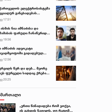
ქართველოს ელექტროსისტემა
ეციალურ განცხადებას
რცელებს
გვ 17:51
 ისმის ნია იმნაძისა და
მამისის ფარული ჩანაწერიდან
გიგა ავალიანის მკვლელობის
გვ 19:56
ქმე
ა იმნაძის ადვოკატი
ავადმყოფოში გადაღებულ
დრებს ავრცელებს
გვ 12:56
ურვილს წერ და დებ... მეორე
ეს ფურცელი სადღაც ქრება
 სურვილი სრულდება...“ -
გვ 20:25
სწაულმოქმედი ტაძარი შიდა
ართლში
ამართალი
„ერთი წინადადება რომ ვთქვა,
ის გახდის ნათელს, თუ რატომ