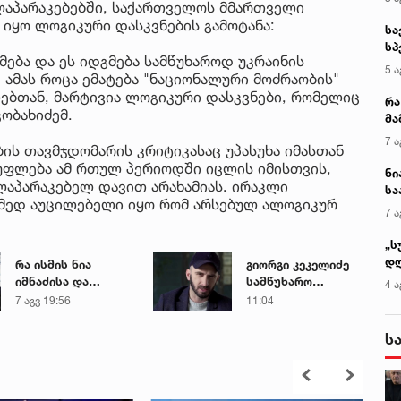
ლაპარაკებებში, საქართველოს მმართველი
 იყო ლოგიკური დასკვნების გამოტანა:
სა
სპ
მება და ეს იდგმება სამწუხაროდ უკრაინის
ავ
5 ა
 ამას როცა ემატება "ნაციონალური მოძრაობის"
ბთან, მარტივია ლოგიკური დასკვნები, რომელიც
რა
კობახიძემ.
მა
- 
7 ა
ის თავმჯდომარის კრიტიკასაც უპასუხა იმასთან
სა
უფლება ამ რთულ პერიოდში იცლის იმისთვის,
ნი
ლაპარაკებელ დავით არახამიას. ირაკლი
სა
რამედ აუცილებელი იყო რომ არსებულ ალოგიკურ
კა
7 ა
„ს
დღ
რა ისმის ნია
გიორგი კეკელიძე
და
იმნაძისა და
სამწუხარო
4 ა
სა
მამამისის ფარული
ინფორმაციას
7 აგვ 19:56
11:04
ქ
ჩანაწერიდან - გიგა
ავრცელებს
ავალიანის
ს
მკვლელობის საქმე