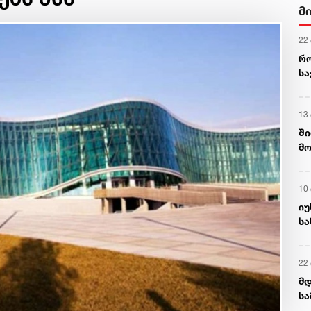
მ
22
რ
ს
13
ში
მო
კა
ღვ
10
იუ
სა
22 
მდ
სა
ორ