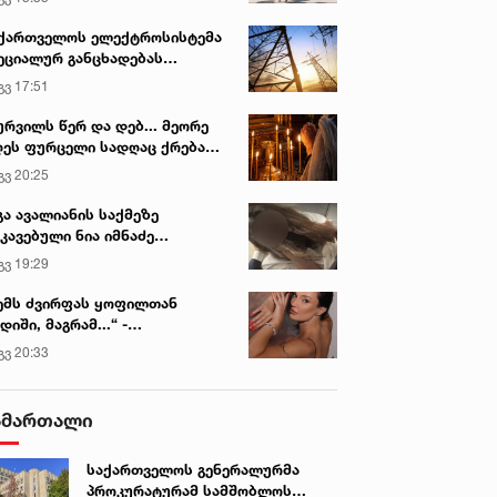
ქართველოს ელექტროსისტემა
ეციალურ განცხადებას
რცელებს
გვ 17:51
ურვილს წერ და დებ... მეორე
ეს ფურცელი სადღაც ქრება
 სურვილი სრულდება...“ -
გვ 20:25
სწაულმოქმედი ტაძარი შიდა
ართლში
გა ავალიანის საქმეზე
კავებული ნია იმნაძე
ინიკაში გადაჰყავთ
გვ 19:29
ემს ძვირფას ყოფილთან
დიში, მაგრამ...“ -
ექსანდრა პაიჭაძის
გვ 20:33
ლწრფელი აღიარება
ამართალი
საქართველოს გენერალურმა
პროკურატურამ სამშობლოს