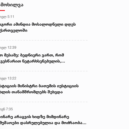
შეშინებას სიტყვებით -
დამზადების, შენახვისა და
იმოხილვა
ზელენსკი
გავრცელების ფაქტებზე, ერთ
პირს ბრალდება წარედგინა
 ივლ 5:11
ოგორი ამინდია მოსალოდნელი დღეს
აქართველოში
 ივლ 12:39
ო მესამე: ბედნიერი ვართ, რომ
ვესწარით ნეტარხსენებულის,
თოლიკოს-პატრიარქ ილია მეორის
აწლს, ვართ მისი მემკვიდრეები
 ივლ 13:22
სტიციის მინისტრი ბათუმის იუსტიციის
ხლის თანამშრომლებს შეხვდა
ივნ 7:35
ინარე არაგვის ხიდზე მიმდინარე
მუშაოები დასრულებულია და მოძრაობა
ივე სამოძრაო ზოლზე აღდგენილია