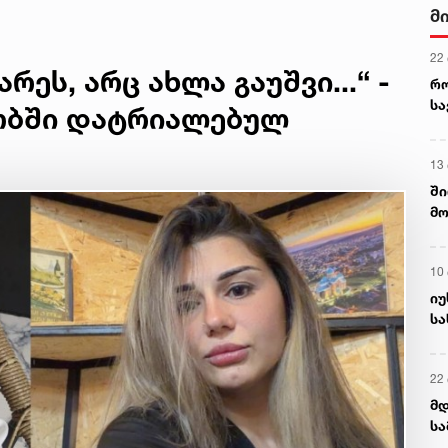
სიტყვებით -
მ
22
ეს, არც ახლა გაუშვი...“ -
რ
ს
ობში დატრიალებულ
13
ში
მო
კა
ღვ
10
იუ
სა
22 
მდ
სა
ორ