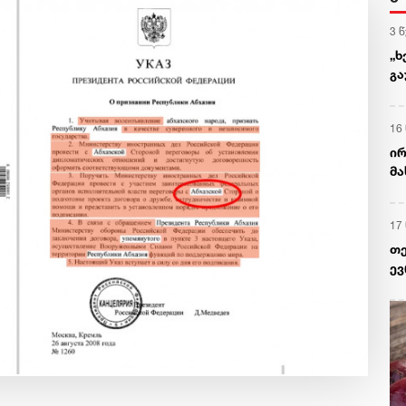
3 
„ხ
გა
დ
16
ირ
მა
უშ
თ
17
თე
ევ
(E
ბუ