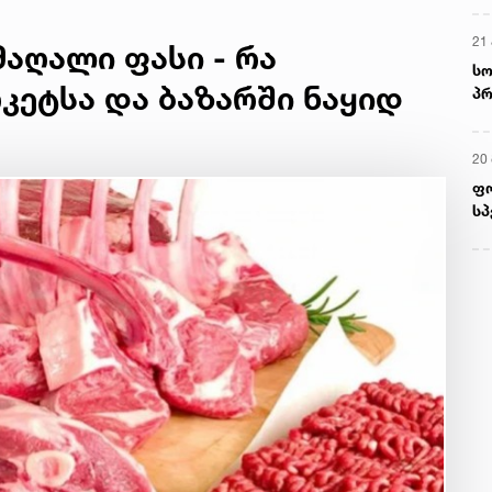
21 
აღალი ფასი - რა
სო
რკეტსა და ბაზარში ნაყიდ
პრ
ერ
20
ფ
სპ