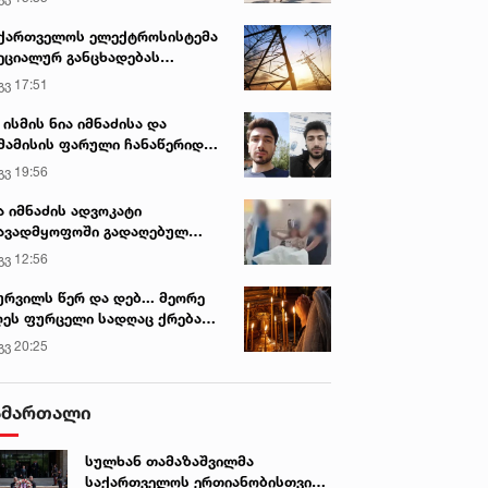
ქართველოს ელექტროსისტემა
ეციალურ განცხადებას
რცელებს
გვ 17:51
 ისმის ნია იმნაძისა და
მამისის ფარული ჩანაწერიდან
გიგა ავალიანის მკვლელობის
გვ 19:56
ქმე
ა იმნაძის ადვოკატი
ავადმყოფოში გადაღებულ
დრებს ავრცელებს
გვ 12:56
ურვილს წერ და დებ... მეორე
ეს ფურცელი სადღაც ქრება
 სურვილი სრულდება...“ -
გვ 20:25
სწაულმოქმედი ტაძარი შიდა
ართლში
ამართალი
სულხან თამაზაშვილმა
საქართველოს ერთიანობისთვის