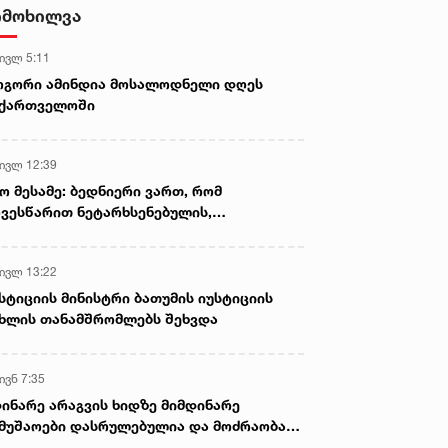
სექსუალურად ავიწროებდა,
იმოხილვა
ფაქტობრივად, წაქეზება იყო -
პროკურორი ნია იმნაძის საქმეზე
 ივლ 5:11
ოგორი ამინდია მოსალოდნელი დღეს
აქართველოში
 ივლ 12:39
ო მესამე: ბედნიერი ვართ, რომ
ვესწარით ნეტარხსენებულის,
თოლიკოს-პატრიარქ ილია მეორის
აწლს, ვართ მისი მემკვიდრეები
 ივლ 13:22
არ.2022 • 15:14
8 მარ.2022 • 15:41
სტიციის მინისტრი ბათუმის იუსტიციის
ავიღვიძე მთელი
„მნიშვნელოვანია ის, თუ
ხლის თანამშრომლებს შეხვდა
განიზმით და საბნიდან
როგორ იცხოვრებს ამ
მოვძვერი“ - მიხეილ
ტერიტორიებზე ხალხი" -
აკაშვილი ზელენსკისთან
ზელენსკის თქმით, ის
ივნ 7:35
ტელეფონო საუბარს
დიალოგისთვის, მზად არი
ინარე არაგვის ხიდზე მიმდინარე
სენებს
მუშაოები დასრულებულია და მოძრაობა
ივე სამოძრაო ზოლზე აღდგენილია