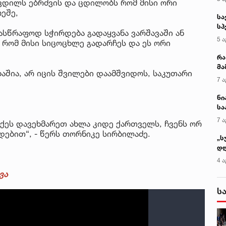
კვდილს ებრძვის და ცდილობს რომ მისი ორი
ეშე,
სა
სპ
ასწრაფოდ სჭირდება გადაყვანა ვარშავაში ან
ავ
5 ა
რომ მისი სიცოცხლე გადარჩეს და ეს ორი
რა
მა
აშია, არ იცის შვილები დაამშვიდოს, საკუთარი
- 
7 ა
სა
ნი
სა
კა
7 ა
ქეს დავეხმარეთ ახლა კიდე ქართველს, ჩვენს ორ
დებით“, - წერს თორნიკე სირბილაძე.
„ს
დღ
და
4 ა
სა
ვა
ქ
ს