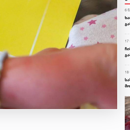
6 
ხა
გა
ნა
17
ჩი
გა
და
18
სა
მო
დე
დე
სა
აგ
ხს