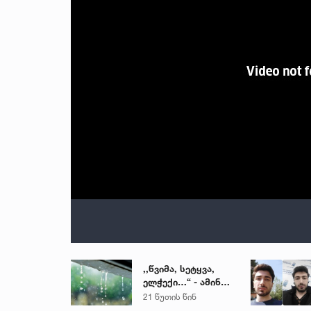
,,წვიმა, სეტყვა,
ელჭექი…“ - ამინდი
უარესდება
21 წუთის წინ