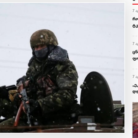
7 ა
რო
ტკ
გვ
7 ა
ცნ
ფო
7 ა
„ე
დღ
ყო
გი
წე