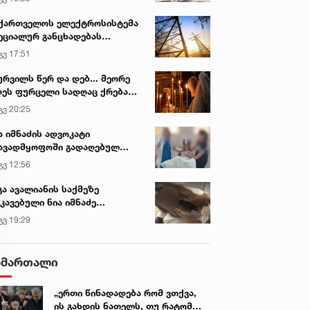
ქართველოს ელექტროსისტემა
ეციალურ განცხადებას
რცელებს
გვ 17:51
ურვილს წერ და დებ... მეორე
ეს ფურცელი სადღაც ქრება
 სურვილი სრულდება...“ -
გვ 20:25
სწაულმოქმედი ტაძარი შიდა
ართლში
ა იმნაძის ადვოკატი
ავადმყოფოში გადაღებულ
დრებს ავრცელებს
გვ 12:56
გა ავალიანის საქმეზე
კავებული ნია იმნაძე
ინიკაში გადაჰყავთ
გვ 19:29
ამართალი
„ერთი წინადადება რომ ვთქვა,
ის გახდის ნათელს, თუ რატომ