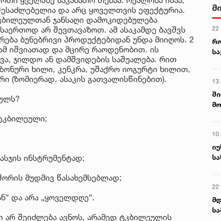
მ
შესაძლებელია და არც ყოველთვის ეფექტურია.
ტკბილეულთან ჯანსაღი დამოკიდებულება
22
 საერთოდ არ შევთავაზოთ. ამ ასაკამდე ბავშვს
ერება ბუნებრივი პროდუქტებიდან უნდა მიიღოს. 2
რ
ამ იშვიათად და მცირე რაოდენობით. ის
ს
ვა, ჯილდო ან დამშვიდების საშუალება. რით
ზონური ხილი, კენკრა, უშაქრო იოგურტი ხილით,
რი (ზომიერად, ასაკის გათვალისწინებით).
13
ში
ეულს?
მო
კა
ტკბილეული;
ღვ
10
იუ
სა
სჯის ინსტრუმენტად;
შორის მუდმივ წასახემსებლად;
22 
ნ“ და არა „ყოველდღე“.
მდ
სა
ი არ შეიძლება ავნოს, არამედ ტკბილეულის
ორ