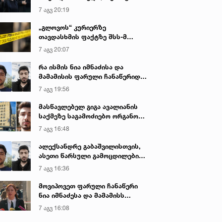
იყო ნია იმნაძე წამქეზებელი...“ -
7 აგვ 20:19
გიგა ავალიანის დედა
„გლოვოს“ კურიერზე
თავდასხმის ფაქტზე შსს-მ
გამოძიება დაიწყო
7 აგვ 20:07
რა ისმის ნია იმნაძისა და
მამამისის ფარული ჩანაწერიდან
- გიგა ავალიანის მკვლელობის
7 აგვ 19:56
საქმე
მასწავლებელ გიგა ავალიანის
საქმეზე საგამოძიებო ორგანო
დაკავებულ არასრულწლოვნებს -
7 აგვ 16:48
ნია იმნაძესა და ანასტასია
ბერუაშვილს 30 დღის
ალექსანდრე გაბაშვილისთვის,
განმავლობაში ფარულად
ასეთი წარსული გამოცდილების
უსმენდა
ადამიანისთვის ინფორმაციის
7 აგვ 16:36
მიწოდება, რომ მასწავლებელი
სექსუალურად ავიწროებდა,
მოვიპოვეთ ფარული ჩანაწერი
ფაქტობრივად, წაქეზება იყო -
ნია იმნაძესა და მამამისს
პროკურორი ნია იმნაძის საქმეზე
შორის, განიხილავდნენ, როგორ
7 აგვ 16:08
ჩაიდინა გაბაშვილმა დანაშაული