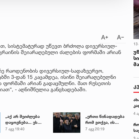
13
ით, სისტემატურად უწევთ ბრძოლა დივერსიულ-
უ
კრაინის შეიარაღებული ძალების ფორმაში არიან
ს
მ
რე რაოდენობის დივერსიულ-სადაზვერვო,
ებში 3-დან 15 კაცამდეა, ისინი შეიარაღებულნი
ს ფორმაში არიან გადაცმულნი. მათ რუსეთის
კ
ათ“, - აღნიშნულია განცხადებაში.
ახ
კა
4 ა
„აქ არ შეიძლება
„ერთი წინადადება
დაყოვნება... ეს
რომ ვთქვა, ის
რო
დაავადება
გახდის ნათელს,
7 აგვ 19:40
7 აგვ 20:19
სა
ყალიბდება 72
თუ რატომ იყო ნია
კე
3 ა