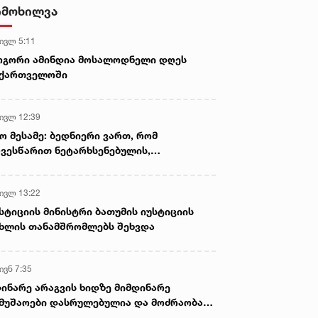
- ნიას მამა ამბობს, რომ
იმოხილვა
არასწორად მოიქცა, თუმცა
მამას ეუბნება, რომ სხვანაირად
 ივლ 5:11
ვერ მოიქცეოდა, თანამედროვე
ეპოქაში სხვანაირად ხდება -
ოგორი ამინდია მოსალოდნელი დღეს
პროკურორი
აქართველოში
 ივლ 12:39
ო მესამე: ბედნიერი ვართ, რომ
ვესწარით ნეტარხსენებულის,
თოლიკოს-პატრიარქ ილია მეორის
აწლს, ვართ მისი მემკვიდრეები
 ივლ 13:22
სტიციის მინისტრი ბათუმის იუსტიციის
ხლის თანამშრომლებს შეხვდა
ივნ 7:35
ინარე არაგვის ხიდზე მიმდინარე
მუშაოები დასრულებულია და მოძრაობა
ივე სამოძრაო ზოლზე აღდგენილია