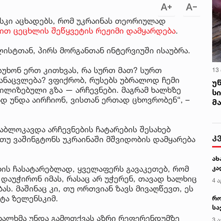
კი აცხადებს, რომ უკრაინას თეორიულად
ვით ცეცხლის შეწყვეტის რეჟიმი დამყარდება
.
ლისტთან, პირს მორგანთან ინტერვიუში ისაუბრა.
ასუხონ ერთ კითხვას, რა სურთ მათ? სურთ
13
ანაცვლება? ვფიქრობ, რუსებს უბრალოდ ჩემი
უ
ვილიზებული გზა — არჩევნები. მაგრამ ხალხზე
ს
ად უნდა აირჩიონ, ვისთან ერთად ცხოვრობენ“, –
მ
აბლოკავდა არჩევნების ჩატარების შესახებ
კ
 თუ ვაშინგტონს უკრაინაში მშვიდობის დამყარება
ახ
ის ჩასატარებლად, ყველაფერს გავაკეთებ, რომ
კა
დაუჭირონ იმას, რასაც არ უჭერენ, თავად ხალხიც
4 ა
ას. მაშინაც კი, თუ ორთვიან ზავს მივაღწევთ, ეს
რტა ზელენსკიმ.
რო
სა
კე
ხალხმა უნდა გამოთქვას აზრი რეფერენდუმზე
3 ა