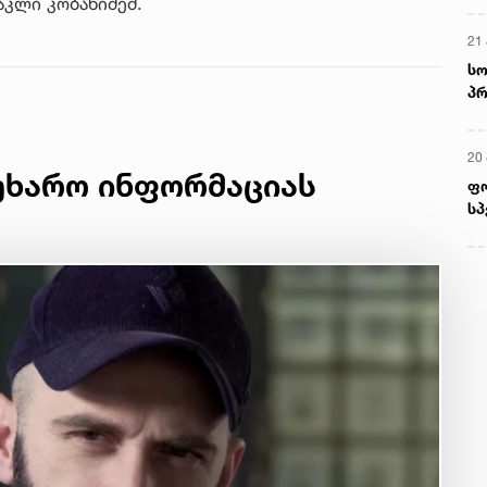
აკლი კობახიძემ.
21 
სო
პრ
ერ
20
უხარო ინფორმაციას
ფ
სპ