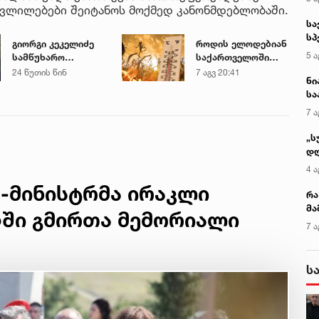
ცვლილებები შეიტანოს მოქმედ კანონმდებლობაში.
სა
სპ
გიორგი კეკელიძე
როდის ელოდებიან
ავ
5 ა
სამწუხარო
საქართველოში
ინფორმაციას
+40-გრადუსიან
24 წუთის წინ
7 აგვ 20:41
ნი
ავრცელებს
სიცხეს
სა
კა
7 ა
„ს
დღ
და
4 ა
სა
-მინისტრმა ირაკლი
ქ
რა
მა
დში გმირთა მემორიალი
- 
7 ა
სა
ს