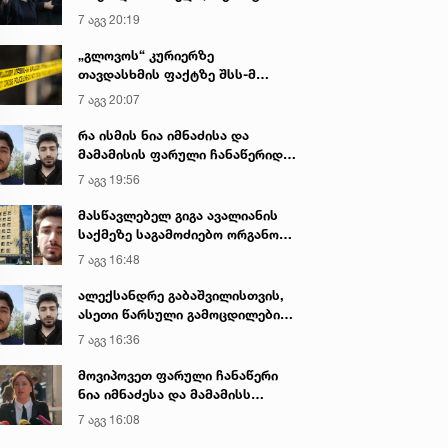
იყო ნია იმნაძე წამქეზებელი...“ -
7 აგვ 20:19
გიგა ავალიანის დედა
„გლოვოს“ კურიერზე
თავდასხმის ფაქტზე შსს-მ
გამოძიება დაიწყო
7 აგვ 20:07
რა ისმის ნია იმნაძისა და
მამამისის ფარული ჩანაწერიდან
- გიგა ავალიანის მკვლელობის
7 აგვ 19:56
საქმე
მასწავლებელ გიგა ავალიანის
საქმეზე საგამოძიებო ორგანო
დაკავებულ არასრულწლოვნებს -
7 აგვ 16:48
ნია იმნაძესა და ანასტასია
ბერუაშვილს 30 დღის
ალექსანდრე გაბაშვილისთვის,
განმავლობაში ფარულად
ასეთი წარსული გამოცდილების
უსმენდა
ადამიანისთვის ინფორმაციის
7 აგვ 16:36
მიწოდება, რომ მასწავლებელი
სექსუალურად ავიწროებდა,
მოვიპოვეთ ფარული ჩანაწერი
ფაქტობრივად, წაქეზება იყო -
ნია იმნაძესა და მამამისს
პროკურორი ნია იმნაძის საქმეზე
შორის, განიხილავდნენ, როგორ
7 აგვ 16:08
ჩაიდინა გაბაშვილმა დანაშაული