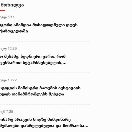
- ნიას მამა ამბობს, რომ
იმოხილვა
არასწორად მოიქცა, თუმცა
მამას ეუბნება, რომ სხვანაირად
 ივლ 5:11
ვერ მოიქცეოდა, თანამედროვე
ეპოქაში სხვანაირად ხდება -
ოგორი ამინდია მოსალოდნელი დღეს
პროკურორი
აქართველოში
 ივლ 12:39
ო მესამე: ბედნიერი ვართ, რომ
ვესწარით ნეტარხსენებულის,
თოლიკოს-პატრიარქ ილია მეორის
აწლს, ვართ მისი მემკვიდრეები
 ივლ 13:22
სტიციის მინისტრი ბათუმის იუსტიციის
ხლის თანამშრომლებს შეხვდა
ივნ 7:35
ინარე არაგვის ხიდზე მიმდინარე
მუშაოები დასრულებულია და მოძრაობა
ივე სამოძრაო ზოლზე აღდგენილია