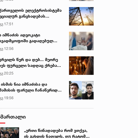
ქართველოს ელექტროსისტემა
ეციალურ განცხადებას
რცელებს
გვ 17:51
ა იმნაძის ადვოკატი
ავადმყოფოში გადაღებულ
დრებს ავრცელებს
გვ 12:56
ურვილს წერ და დებ... მეორე
ეს ფურცელი სადღაც ქრება
 სურვილი სრულდება...“ -
გვ 20:25
სწაულმოქმედი ტაძარი შიდა
ართლში
 ისმის ნია იმნაძისა და
მამისის ფარული ჩანაწერიდან
გიგა ავალიანის მკვლელობის
გვ 19:56
ქმე
ამართალი
„ერთი წინადადება რომ ვთქვა,
ის გახდის ნათელს, თუ რატომ