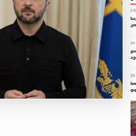
5 
სა
კო
მე
24
გი
ა
29
სო
დღ
სა
და
მა
მს
შე
ქა