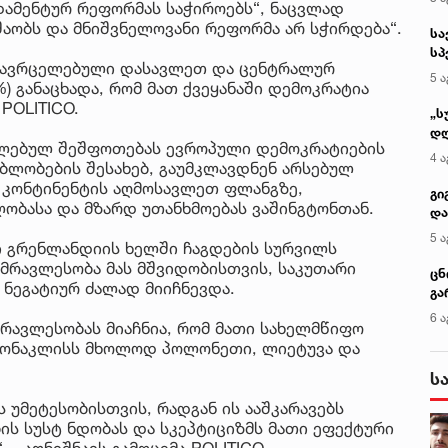
დამენტურ რეფორმას საჭიროებს“, ნაცვლად
უშაობს და მნიშვნელოვანი რეფორმა არ სჭირდება“.
სა
სპ
 გავრცელებული დასავლეთ და ცენტრალურ
ავ
5 ა
) განაცხადა, რომ მათ ქვეყანაში დემოკრატია
POLITICO.
„ს
დღ
ელებულ შეშფოთებას ევროპული დემოკრატიების
და
4 ა
ბლობების შესახებ, გაუმკლავდნენ არსებულ
სა
მს კონტინენტის აღმოსავლეთ ფლანგზე,
ქ
გი
ობასა და მზარდ უთანხმოებას ვაშინგტონთან.
და
კლ
5 ა
ნტი გრენლანდიის ხელში ჩაგდების სურვილს
მრავლესობა მას მშვიდობისთვის, საკუთარი
ცნ
 ნეგატიურ ძალად მიიჩნევდა.
გა
ტყ
6 ა
რავლესობას მიაჩნია, რომ მათი სახელმწიფო
და
მონაკლისს მხოლოდ პოლონეთი, ლიეტუვა და
ს
ს უმეტესობისთვის, რადგან ის ააშკარავებს
ის სუსტ ნდობას და სკეპტიციზმს მათი ეფექტური
- აღნიშნავს გამოცემა POLITICO.