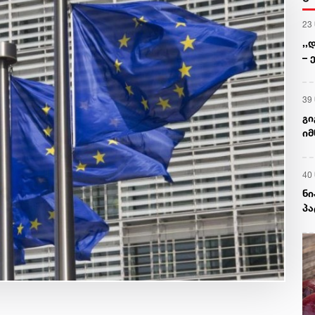
23
,,
– 
39
გი
იმ
პ
40
ნი
პ