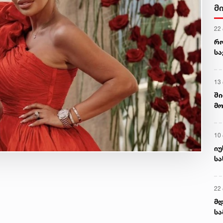
მ
22
რ
ს
13
ში
მო
კა
ღვ
10
იუ
სა
22 
მდ
სა
ორ