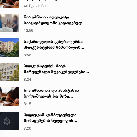
შეეფარდათ
40 წუთის წინ
ნია იმნაძის ადვოკატი
საავადმყოფოში გადაღებულ
კადრებს ავრცელებს
12:56
საქართველოს გენერალურმა
პროკურატურამ სამშობლოს
ღალატის და საბოტაჟის ფაქტზე
8:56
გამოძიება დაიწყო
პროკურატურის მიერ
წარდგენილი მტკიცებულებების
საფუძველზე ნარკოტიკული
8:24
საშუალების უკანონო შეძენის,
შენახვის და რეალიზაციის
ნია იმნაძისა და ანასტასია
ფაქტზე ბრალდებულს
ბერუაშვილის საქმეზე
სასამართლომ 16 წლით
სასამართლო დღეს იმსჯელებს
8:15
თავისუფლების აღკვეთა მიუსაჯა
პოლიციამ კომპიუტერული
მონაცემების ხელყოფის
ბრალდებით ერთი პირი დააკავა,
7:26
მეორის მიმართ კი