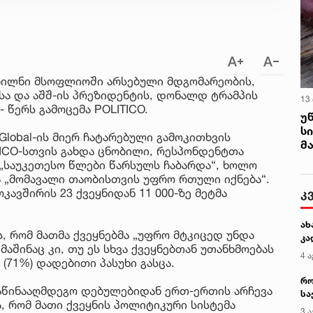
ბილნი მსოფლიოში არსებული მდგომარეობის,
ისა და აშშ-ის პრეზიდენტის, დონალდ ტრამპის
13
 წერს გამოცემა POLITICO.
უ
ს
Global-ის მიერ ჩატარებული გამოკითხვის
მ
ICO-სთვის გახდა ცნობილი, რესპონდენტთა
მ „საუკეთესო წლები წარსულს ჩაბარდა“, ხოლო
ბა „მომავალი თაობისთვის უფრო რთული იქნება“.
კ
კავშირის 23 ქვეყნიდან 11 000-ზე მეტმა
ახ
ს, რომ მათმა ქვეყნებმა „უფრო მტკიცედ უნდა
კა
აშინაც კი, თუ ეს სხვა ქვეყნებთან უთანხმოებას
4 ა
(71%) დადებითი პასუხი გასცა.
რო
წინააღმდეგო დებულებიდან ერთ-ერთის არჩევა
სა
ა, რომ მათი ქვეყნის პოლიტიკური სისტემა
კე
3 ა