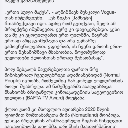
ბაკლი განასახიერებს.
„ერთი სული მაქვს", - აღნიშნავს მესკალი Vogue-
თან ინტერვიუში, - „ეს წიგნი [ჰამნეტი]
შთამბეჭდავი იყო. ადრე რომ გეთქვათ, წელს ამ
პროექტზე იმუშავებო, ვერც კი დავიჯერებდი. ჯესი
და მე კი ვყოფილვართ ერთ ფილმში, მაგრამ
ერთად არც გვიმუშავია და არც ეკრანზე
გამოვჩენილვართ. ვფიქრობ, ის ჩვენი დროის ერთ-
ერთი შესანიშნავი მსახიობია. მოუთმენლად
ველოდები ქლოისთან ერთად მუშაობასაც".
პოლ მესკალს მაყურებელთა ფართო წრე
მინისერიალ ჩვეულებრივი ადამიანებიდან (Normal
People) იცნობს, რომელშიც მან კონელ უოლდრონის
როლი შეასრულა. ამ ნამუშევარმა ახალგაზრდა
მსახიობს ბრიტანული კინოაკადემიის სატელევიზიო
ჯილდოც (BAFTA TV Award) მოუტანა.
ქლოი ჟაომ კი მსოფლიო აღიარება 2020 წლის
ფილმით მომთაბარეთა მიწა (Nomadland) მოიპოვა.
ჯესიკა ბრუდერის არამხატვრული წიგნის მიხედვით
გადაღებულმა ფილმმა, ფრენსის მაკდორმანდით