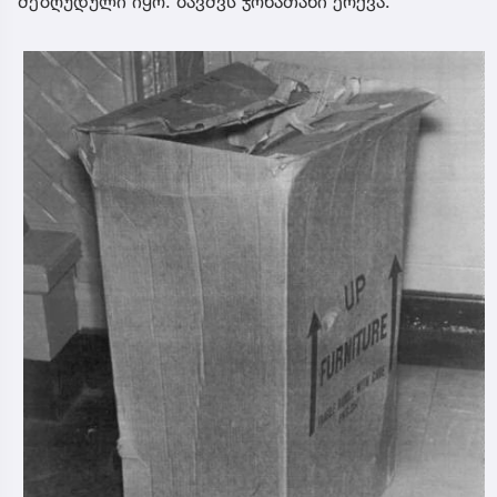
შეზღუდული იყო. ბავშვს ჯონათანი ერქვა.