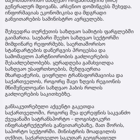
საერთაშორისო საზღვაო ორგანიზაციის (IMO)
მოიქცა, თუმცა მამას
გენერალურ მდივანს, არსენიო დომინგესს შეხვდა.
ეუბნება, რომ
ინფორმაციას ეკონომიკისა და მდგრადი
სხვანაირად ვერ
განვითარების სამინისტრო ავრცელებს.
მოიქცეოდა,
თანამედროვე ეპოქაში
შეხვედრა თურქეთის საზღვაო სამიტის ფარგლებში
სხვანაირად ხდება -
გაიმართა. საუბარი შეეხო საზღვაო სექტორში
პროკურორი
მიმდინარე რეფორმებს, საერთაშორისო
სტანდარტების დანერგვის პროცესსა და
სამომავლო პარტნიორობის გაძლიერების
შესაძლებლობებს. ყურადღება გამახვილდა
საზღვაო უსაფრთხოების, მეზღვაურთა
მხარდაჭერის, ციფრული ტრანსფორმაციისა და
საქართველოს, როგორც შავი ზღვის რეგიონის
მნიშვნელოვანი საზღვაო ჰაბის როლის
გაძლიერების საკითხებზე.
განსაკუთრებული აქცენტი გაკეთდა
საქართველოში, როგორც შუა დერეფნის საკვანძო
ქვეყანაში სატრანსპორტო - ლოგისტიკური
ინფრასტრუქტურის განვითარებაზე, მათ შორის,
საპორტო სექტორში. მინისტრის მოადგილის
თქმით, საქართველო საკუთარ გეოგრაფიულ