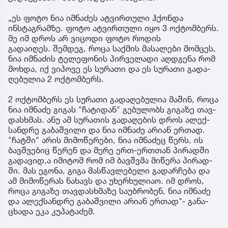
„ეს ფოტო ნია იმნაძეს ატვირთული ჰქონდა
ინსტაგრამზე. ფოტო ატვირთული იყო 3 ოქტომბერს.
მე იმ დროს არ ვიცოდი ფოტო როდის
გადაიღეს. შემ­დეგ, როცა საქ­მის მა­სა­ლე­ბი მომ­ცეს,
ნია იმ­ნა­ძის ტე­ლე­ფო­ნის პირ­ვე­ლა­დი აღ­დგე­ნა რომ
მოხ­და, იქ ვი­პო­ვე ეს სუ­რა­თი და ეს სუ­რა­თი გა­და­
ღე­ბუ­ლია 2 ოქ­ტომ­ბერს.
2 ოქ­ტომ­ბერს ეს სუ­რა­თი გა­და­ღე­ბუ­ლია მა­შინ, როცა
ნია იმ­ნა­ძე გი­გას "ჩა­ტი­დან" გე­ბუ­ლობს გი­გა­ზე თავ­
დას­ხმას. ანუ ამ სუ­რა­თის გა­და­ღე­ბის დროს ალექ­
სან­დრე გა­ბაშ­ვი­ლი და ნია იმ­ნა­ძე არი­ან ერ­თად.
"ჩატ­ში" არის მი­მო­წე­რე­ბი, ნია იმ­ნა­ძეც წერს, ის
ბავ­შვე­ბიც წე­რენ და მერე ერთ-ერ­თთან პი­რად­ში
გა­და­ვი­დ,ა იმი­ტომ რომ იმ ბავ­შვმა მი­წე­რა პი­რად­
ში. მას ეგო­ნა, გიგა მას­წავ­ლე­ბე­ლი გა­დარ­ჩე­ბა და
ამ მი­მო­წე­რას ნა­ხავს და უხერ­ხუ­ლი­აო. იმ დროს,
როცა გი­გა­ზე თავ­დას­ხმა­ზე სა­უბ­რო­ბენ, ნია იმ­ნა­ძე
და ალექ­სან­დრე გა­ბაშ­ვი­ლი არი­ან ერ­თად"- გა­ნა­
ცხა­და ეკა კუ­პა­ტა­ძემ.