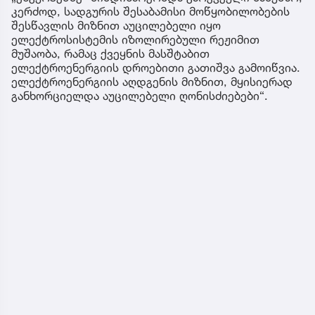
ელექტროენერგიის მიწოდება მთელი ქვეყნის
მასშტაბით სრულად აღდგენილია, განუცხადეს
„ქრონიკას“ საქართველოს სახელმწიფო
ელექტროსისტემაში.
გუშინ ღამით ქვეყნის მასშტაბით
ელექტროენერგიის გათიშვის მიზეზებთან
დაკავშირებით უწყებამ ინფორმაცია გაავრცელა
სადაც წერია , რომ „24 - 25 ივლისს ქვეყანაში
მომხდარი სასისტემო ავარიების შემდეგ,
„ენგურჰესზე“ მიმდინარეობდა გარკვეული სამუშაო,
კერძოდ, სადგურის შესაბამისი მოწყობილობების
შესწავლის მიზნით აუცილებელი იყო
ელექტროსისტემის იზოლირებული რეჟიმით
მუშაობა, რამაც ქვეყნის მასშტაბით
ელექტროენერგიის დროებითი გათიშვა გამოიწვია.
ელექტროენერგიის აღდგენის მიზნით, მყისიერად
განხორციელდა აუცილებელი ღონისძიებები“.