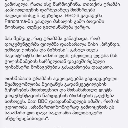
პრეზიდენტი ტრამპი ცდილობს დაბლოკოს
სასამართლო განჩინება, რომელიც მას BBC-სთვის
საკუთარი კომპანიის ფინანსური დეტალების
გადაცემას ავალდებულებს - ის აცხადებს, რომ ეს
მოთხოვნა პოლიტიკურად არის მოტივირებული, -
წერს ბრიტანული გამოცემა The Times-ი.
გასულ დეკემბერს ტრამპმა BBC-ს წინააღმდეგ 10-
მილიარდიანი სარჩელი შეიტანა. მისი
განცხადებით, ტელეკომპანიამ განზრახ არასწორად
დაამონტაჟა 2021 წლის 6 იანვრის სიტყვით
გამოსვლა, რათა ისე წარმოეჩინა, თითქოს ტრამპი
კაპიტოლიუმის დარბევამდე მომხრეებს
ძალადობისკენ აქეზებდა. BBC-მ გადაცემა
Panorama-ში გასული მასალის გამო ბოდიში
მოიხადა, თუმცა ცილისწამება უარყო.
მას შემდეგ, რაც ტრამპმა განაცხადა, რომ
დოკუმენტურმა ფილმმა დააზარალა მისი „ბრენდი,
უძრავი ქონება და ბიზნესი“, გასულ თვეს
მაგისტრატმა მოსამართლემ, ენჟოლიკ ლეტმა მას