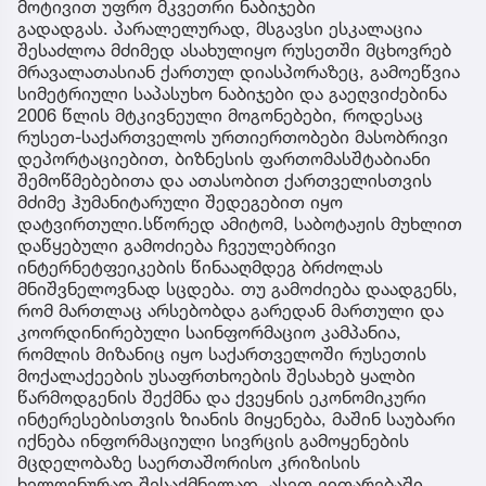
უფრო გასაგები ხდება მსგავსი კამპანიების
შესაძლო ორგანიზატორების ლოგიკაც. მას შემდეგ,
რაც ვერ მოხერხდა საქართველოს ჩათრევა
რუსეთის წინააღმდეგ ე.წ. „მეორე ფრონტის“
გახსნაში, აქცენტი შესაძლოა სხვა სცენარზე
გადავიდა - კრიზისის პროვოცირება უკვე
ჰუმანიტარული და ეთნიკური დაპირისპირების
მიმართულებით. არა სამხედრო კონფლიქტი
თბილისის ინიციატივით, არამედ ისეთი
საინფორმაციო გარემოს შექმნა, სადაც მოსკოვზე
გაჩნდება საზოგადოებრივი და პოლიტიკური
ზეწოლა, რათა მან საკუთარი მოქალაქეების დაცვის
მოტივით უფრო მკვეთრი ნაბიჯები
გადადგას. პარალელურად, მსგავსი ესკალაცია
შესაძლოა მძიმედ ასახულიყო რუსეთში მცხოვრებ
მრავალათასიან ქართულ დიასპორაზეც, გამოეწვია
სიმეტრიული საპასუხო ნაბიჯები და გაეღვიძებინა
2006 წლის მტკივნეული მოგონებები, როდესაც
რუსეთ-საქართველოს ურთიერთობები მასობრივი
დეპორტაციებით, ბიზნესის ფართომასშტაბიანი
შემოწმებებითა და ათასობით ქართველისთვის
მძიმე ჰუმანიტარული შედეგებით იყო