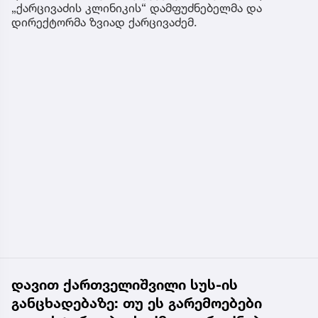
ახალი სამშობიარო სახლის ამოქმედებით ფოთისა
და მიმდებარე მუნიციპალიტეტების მოსახლეობას
ეძლევა შესაძლებლობა, სამშობიარო მომსახურება
საკუთარ ქალაქში მიიღოს.
„ჩვენთან ჯანდაცვის მინისტრი იმყოფებოდა
აღნიშნულ პრობლემასთან დაკავშირებით.
შევთანხმდით, რომ ფოთისთვის უნდა გაგვეხსნა
სამშობიარო სახლი, რომელიც არ გვქონდა.
მივაღწიეთ შეთანხმებას, გავაკეთეთ სამშობიარო.
დაგეგმილი გვაქვს და უახლოეს პერიოდში
დიალიზის პროგრამაც გვექნება“, - განაცხადა
„ქარცივაძის კლინიკის“ დამფუძნებელმა და
დირექტორმა ზვიად ქარცივაძემ.