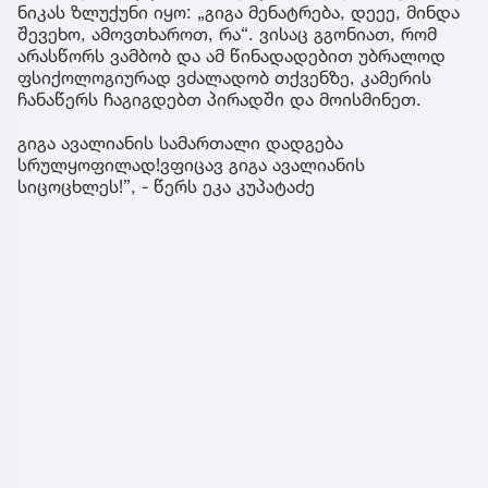
ჩანდა თამუნა ნავროზაშვილის ისტერიკების ფონზე
წყნარად მდგარი პოლიცია და შილაკწასმულ
თითებში მშვიდად თავჩარგული „ნიაკო“,
რომელსაც ადვოკატი დროდადრო თავზე უსვამდა
ხელს.
სხვა კადრები თუ არსებობს, ჩამიგდეთ. ძალას
მოვიკრებ და ამ ვიდეოს ანალიზს დავდებ
მათთვის, ვისაც იქ მხოლოდ ნავროზაშვილის
ჩხავილი ესმის და ანალიზი არ შეუძლია.
ისე, ჩემთვის ნავროზაშვილის ჩხავილზე მძიმე
მოსასმენი 2 დღის წინ, შუაღამით, გიგას საფლავზე
ნიკას ზლუქუნი იყო: „გიგა მენატრება, დეეე, მინდა
შევეხო, ამოვთხაროთ, რა“. ვისაც გგონიათ, რომ
არასწორს ვამბობ და ამ წინადადებით უბრალოდ
ფსიქოლოგიურად ვძალადობ თქვენზე, კამერის
ჩანაწერს ჩაგიგდებთ პირადში და მოისმინეთ.
გიგა ავალიანის სამართალი დადგება
სრულყოფილად!ვფიცავ გიგა ავალიანის
სიცოცხლეს!”, - წერს ეკა კუპატაძე