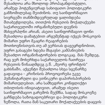
დეზინფორმაციასთან - საუბარი იქნება
მიზანმიმართულ მცდელობაზე, საერთაშორისო
სივრცეში შეიქმნას წარმოდგენა, თითქოს
საქართველოში რუსეთის მოქალაქეები მასობრივ
საფრთხეში იმყოფებიან.ამ კონტექსტში
განსაკუთრებულ მნიშვნელობას იძენს რუსეთის
კანონმდებლობა, რომელიც ჯერ კიდევ 2006 წელს
იქნა მიღებული და ითვალისწინებს რუსეთის
ფედერაციის მოქალაქეთა უფლებებისა და
კანონიერი ინტერესების დაცვის შესაძლებლობას
საზღვარგარეთ. სწორედ ამიტომ, რუსეთის
მოქალაქეების მიმართ სისტემური თავდასხმებისა
და დამცირების ხელოვნურად შექმნილმა სურათმა
შესაძლოა არა მხოლოდ პროპაგანდისტული,
არამედ პოტენციურად სახიფათო პოლიტიკური
განზომილებაც შეიძინოს. თუ საინფორმაციო
სივრცეში თანმიმდევრულად ყალიბდება
შთაბეჭდილება, თითქოს რუსეთის მოქალაქეები
საქართველოში ორგანიზებული დევნის
მსხვერპლნი არიან, ასეთი საინფორმაციო ფონი
შესაძლოა დამატებით არგუმენტად იქცეს მოსკოვის
მიმართ უფრო მკაცრი რეაგირების
მოთხოვნისთვის.თუ ამ ვერსიას დავეყრდნობით,