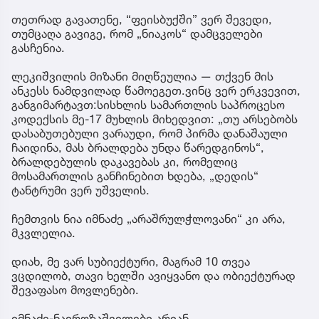
ექიმის - გიგა ავალიანის მკვლელებს! - ასე
ეხმაურება სოციალურ ქსელში, მოკლული
მასწავლებლის, გიგა ავალიანის დედა, ეკა
კუპატაძე მისი შვილის საქმეზე კიდევ ორი პირის
დაკავებას.
ეკა კუპატაძე სამართლიანობისთვის ბრძოლაში
მხარდაჭერისთვის საზოგადოებას მადლობას
უხდის.
“საქართველოვ, მადლობა ამ გიჟურ ომში
თანაბრძოლისთვის!
თეთრად გავათენე, “ფეისბუქში” ვერ შევედი,
თუმცაღა გავიგე, რომ „ნიაკოს“ დამცველები
გასჩენია.
ლეკიშვილის მიზანი მიღწეულია — თქვენ მის
ანკესს ნამდვილად წამოეგეთ.ვინც ვერ ერკვევით,
განგიმარტავთ:სისხლის სამართლის საპროცესო
კოდექსის მე-17 მუხლის მიხედვით: „თუ არსებობს
დასაბუთებული ვარაუდი, რომ პირმა დანაშაული