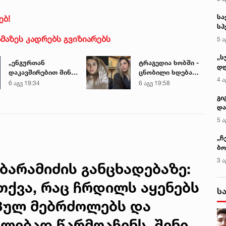
სა
ებ!
სპ
ავ
ამაზეს კადრებს გვიზიარებს
5 ა
„ს
„ენგურთან
ტრაგედია ხობში -
დღ
დაკავშირებით მინდა
ცნობილი ხდება
და
4 ა
ვთქვა...“ - გოგა
დაღუპული დედა-
6 აგვ 19:34
6 აგვ 19:58
სა
მანიას უახლესი
შვილის ვინაობა
ქ
გი
წინასწარმეტყველება
და
კლ
5 ა
„ჩ
ბო
ალ
3 ა
ბარამიძის განცხადებაზე:
გუ
თქვა, რაც ჩრდილს აყენებს
ს
პულ მებრძოლებს და
ლებად წარმოაჩენს, შენი