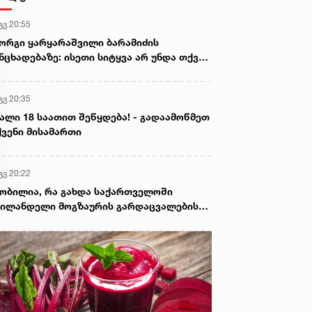
გვ 20:55
ორგი ყარყარაშვილი ბარამიძის
ნცხადებაზე: ისეთი სიტყვა არ უნდა თქვა,
ც ჩრდილს აყენებს აფხაზეთის ომში
ღუპულ მებრძოლებს და ქართველ ხალხს
გვ 20:35
ვლელებად წარმოაჩენს, შენი სიტყვები
ხაზური და რუსული სააგენტოების მიერ
ალი 18 საათით შეწყდება! - გადაამოწმეთ
ის წაღებული და ყველა ქართველს
ვენი მისამართი
ვლელს უწოდებენ
გვ 20:22
ობილია, რა გახდა საქართველოში
ილანდელი მოგზაურის გარდაცვალების
ზეზი