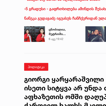
-5 გრადუსი - გაფრთხილება ამინდის შესახ
ნანუკა გუდავაძე იგუასუს ჩანჩქერიდან ულ
ცნობილია,
მეტროში
გარდაცვლილი 21
6 აგვ 19:42
წლის მარიამ
ტყემალაძის
ექსპერტიზის
დასკვნა
პოლიტიკა
გიორგი ყარყარაშვილი 
ისეთი სიტყვა არ უნდა 
აფხაზეთის ომში დაღუ
ქართველ ხალხს მკვლე