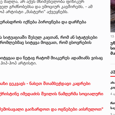
ე მაღლა, არ აქვს მნიშვნელობა ფიზიკურ
ელ გრძნობებსა და ემოციურ კავშირებს, - ამ
პ არტისტი „მასტერი“ აქვეყნებს.
ვერასდროს იქნება პიროვნება და დარჩება
13
ვს სიტუაციაში შესულ კაცთან, რომ ან სტატუსები
, რომლებმაც სიტყვა მოგცათ, რომ ცხოვრების
უ
ს
მ
სიტყვაა და ნეტავ რატომ მიაკერეს ადამიანს ვისაც
ს ჰიპ-ჰოპ არტისტი.
კ
ახ
ბაზი ცეკვავს - ნახეთ შთამბეჭდავი კადრები
კა
- ქრისტინე იმედაძის შვილის ნამღერმა სოციალური
4 ა
რო
სა
 შემოსავალი გაიზარდოთ და ოცნებები აისრულოთ“
კე
3 ა