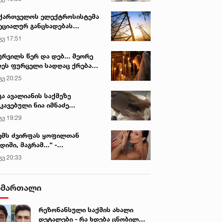
ქართველოს ელექტროსისტემა
ეციალურ განცხადებას
რცელებს
გვ 17:51
ურვილს წერ და დებ... მეორე
ეს ფურცელი სადღაც ქრება
 სურვილი სრულდება...“ -
გვ 20:25
სწაულმოქმედი ტაძარი შიდა
ართლში
გა ავალიანის საქმეზე
კავებული ნია იმნაძე
ინიკაში გადაჰყავთ
გვ 19:29
ემს ძვირფას ყოფილთან
დიში, მაგრამ...“ -
ექსანდრა პაიჭაძის
გვ 20:33
ლწრფელი აღიარება
ამართალი
რეზონანსული საქმის ახალი
დეტალები - რა ხდება ცნობილი