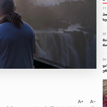
11
პო
ხე
მე
დე
22
მა
რო
მც
34
ყა
ერ
კა