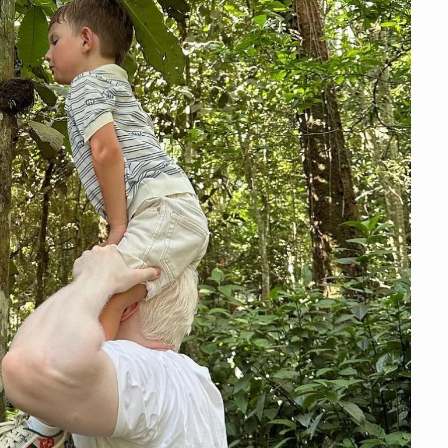
იუ
სა
22 
მდ
სა
ორ
21 
სო
პრ
ერ
20
ფ
სპ