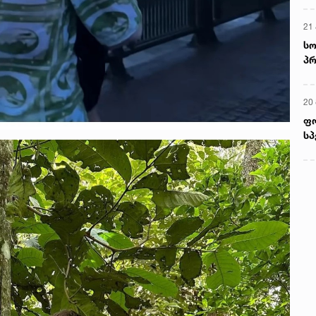
მ
22
რ
ს
13
ში
მო
კა
ღვ
10