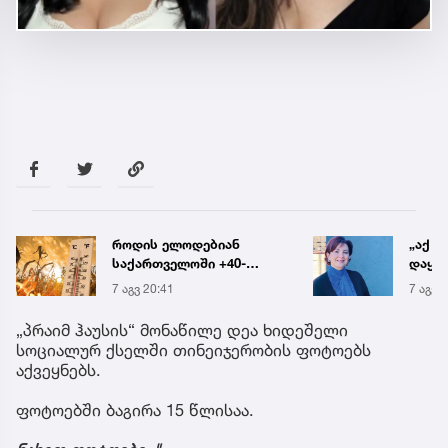
„აქ არ შეიძლება
რა ის
დაყოვნება... ეს
მამა
დაავადება ყალიბდება 72
ჩანაწ
7 აგვ 19:40
7 აგვ 
საათში“ - ექიმის
ავალ
საგანგებო გაფრთხილება
საქმე
„პრაიმ ჰაუსის“ მონაწილე დეა ხიდეშელი
სოციალურ ქსელში თინეიჯერობის ფოტოებს
აქვეყნებს.
ფოტოებში ბაგირა 15 წლისაა.