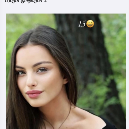
ნახეთ ფოტოები ⇓