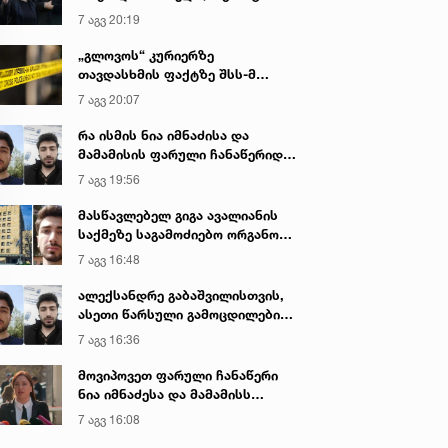
იყო ნია იმნაძე წამქეზებელი...“ -
7 აგვ 20:19
გიგა ავალიანის დედა
„გლოვოს“ კურიერზე
თავდასხმის ფაქტზე შსს-მ
გამოძიება დაიწყო
7 აგვ 20:07
რა ისმის ნია იმნაძისა და
მამამისის ფარული ჩანაწერიდან
- გიგა ავალიანის მკვლელობის
7 აგვ 19:56
საქმე
მასწავლებელ გიგა ავალიანის
საქმეზე საგამოძიებო ორგანო
დაკავებულ არასრულწლოვნებს -
7 აგვ 16:48
ნია იმნაძესა და ანასტასია
ბერუაშვილს 30 დღის
ალექსანდრე გაბაშვილისთვის,
განმავლობაში ფარულად
ასეთი წარსული გამოცდილების
უსმენდა
ადამიანისთვის ინფორმაციის
7 აგვ 16:36
მიწოდება, რომ მასწავლებელი
სექსუალურად ავიწროებდა,
მოვიპოვეთ ფარული ჩანაწერი
ფაქტობრივად, წაქეზება იყო -
ნია იმნაძესა და მამამისს
პროკურორი ნია იმნაძის საქმეზე
შორის, განიხილავდნენ, როგორ
7 აგვ 16:08
ჩაიდინა გაბაშვილმა დანაშაული