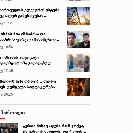
ქართველოს ელექტროსისტემა
ეციალურ განცხადებას
რცელებს
გვ 17:51
 ისმის ნია იმნაძისა და
მამისის ფარული ჩანაწერიდან
გიგა ავალიანის მკვლელობის
გვ 19:56
ქმე
ა იმნაძის ადვოკატი
ავადმყოფოში გადაღებულ
დრებს ავრცელებს
გვ 12:56
ურვილს წერ და დებ... მეორე
ეს ფურცელი სადღაც ქრება
 სურვილი სრულდება...“ -
გვ 20:25
სწაულმოქმედი ტაძარი შიდა
ართლში
ამართალი
„ერთი წინადადება რომ ვთქვა,
ის გახდის ნათელს, თუ რატომ