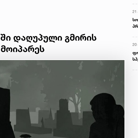
21 
სო
პრ
ერ
მში დაღუპული გმირის
20
 მოიპარეს
ფ
სპ