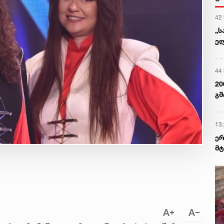
42
„ს
ელ
ერ
დ
44
20
გმ
13
ერ
მტ
რე
ძა
უა
და
თე