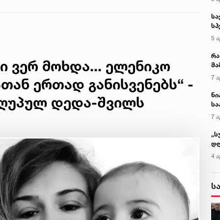
ავალიანის
მკვლელობის საქმე
სა
სპ
ავ
5 ა
რა
ი ვერ მოხდა... ელენიკო
მა
- 
7 ა
თან ერთად განისვენებს“ -
სა
ნი
აღუპულ დედა-შვილს
სა
კა
7 ა
„ს
დღ
და
4 ა
სა
ქ
ს