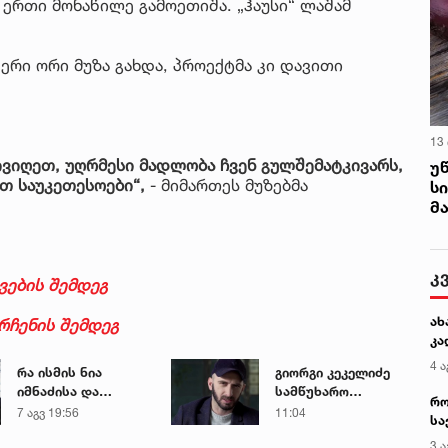
 ერთი მონაწილე გამოეთიშა. „ჰაუსი“ ლაშამ
რი ორი მუზა გახდა, პროექტმა კი დავითი
13
ივიღეთ, უღრმესი მადლობა ჩვენ გულშემატკივარს,
უ
რთ საუკეთესოები“,
- მიმართეს მუზებმა
ს
მ
კ
ვების შემდეგ
ახ
რჩენის შემდეგ
კა
4 ა
რა ისმის ნია
გიორგი კეკელიძე
იმნაძისა და
სამწუხარო
რო
მამამისის ფარული
ინფორმაციას
7 აგვ 19:56
11:04
სა
ჩანაწერიდან - გიგა
ავრცელებს
კე
3 ა