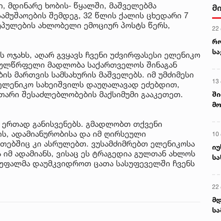
, მდინარე ხობის‐ წყალში, მაშველებმა
მ
ამუშაოების შემდეგ, 32 წლის ქალის ცხედარი 7
უპულების ახლობელი ემოციურ პოსტს წერს,
22
რ
ს
 ოჯახს, აღარ გვყავს ჩვენი უძვირფასესი ელენიკო
 გულწრფელი მადლობა საქართველოს შინაგან
ბის მართვის სამსახურის მაშველებს. იმ უმძიმესი
13
 ელენიკო სახეიშვილს დაუღალავად ეძებდით,
თარი შესაძლებლობების მაქსიმუმი გააკეთეთ.
ში
მო
კა
 ერთად განისვენებს. გმადლობთ თქვენი
ღვ
, ადამიანურობისა და იმ ღირსეული
10
უთებშიც კი ასრულებთ. ვუსამძიმრებთ ელენიკოსა
იუ
 იმ ადამიანს, ვისაც ეს ტრაგედია გულთან ახლოს
სა
. უფალმა დაუმკვიდროთ ცათა სასუფეველში ჩვენს
22 
მდ
სა
ორ