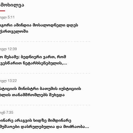
- ნიას მამა ამბობს, რომ
იმოხილვა
არასწორად მოიქცა, თუმცა
მამას ეუბნება, რომ სხვანაირად
 ივლ 5:11
ვერ მოიქცეოდა, თანამედროვე
ეპოქაში სხვანაირად ხდება -
ოგორი ამინდია მოსალოდნელი დღეს
პროკურორი
აქართველოში
 ივლ 12:39
ო მესამე: ბედნიერი ვართ, რომ
ვესწარით ნეტარხსენებულის,
თოლიკოს-პატრიარქ ილია მეორის
აწლს, ვართ მისი მემკვიდრეები
 ივლ 13:22
სტიციის მინისტრი ბათუმის იუსტიციის
ხლის თანამშრომლებს შეხვდა
ივნ 7:35
ინარე არაგვის ხიდზე მიმდინარე
მუშაოები დასრულებულია და მოძრაობა
ივე სამოძრაო ზოლზე აღდგენილია