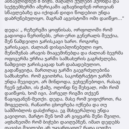
ასწავლიდნენ 8 ბიჭს, მაღალი ქულები ჰქონდა და
სექტემბერში ამერიკაში აგზავნიდნენ ორთვიან
სწავლებაზე და იქიდან დიდი წოდებით უნდა
დაბრუნებულიყო, მაგრამ აგვისტოში ომი დაიწყო…“
დედა: „ რეზერვში ყოფნისას, ორფოლოში რომ
გადიოდა წვრთნებს, ერთ-ერთ გენერალს შეუქია,
შენ ნამდვილი ჯარისკაცი ხარო. როგორც
ჯარისკაცი, ძალიან დისციპლინებული იყო,
შენიშვნას არავის მიაცემინებდა და ძალიან ბევრმა
ოფიცერმა ურჩია ჯარში სამსახურის გაგრძელება,
ნამდვილ ჯარისკაცად ხარ დაბადებულიო,
გადაწყვიტა, მართლაც ჯარში გაეგრძელებინა
სამსახური. რომ გვითხრა, საკონტრაქტო ჯარში
უნდა შევიდეო, არ მინდოდა, ვეხვეწებოდი, რასაც
ჩვენ ვჭამთ, ის ჭამე, ოღონდ ნუ შეხვალ, ომი რომ
დაიწყოს, ხომ იცი, პირველ რიგში თქვენ
წაგიყვანენ-მეთქი. დედა, მასე რომ ვიფიქროთ, რა
მოგველის, რანაირი ცხოვრება იქნება და თუ
სამშობლოს დასჭირდა, ეგ მსხვერპლიც უნდა
გავიღოთ, მარტო შენ ხომ არ გიყვარს შენი შვილი,
აფხაზეთში რომ ბიჭები დაიღუპნენ, იმათ დედებს
თავისი შვილები არ უყვარდათო? რაღა ცუდზე