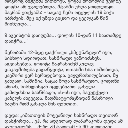
როგორც ბიჭებმა მითხრეს, გოგას ბრძოლის ველზე
ყოფნა არ ევალებოდა, შტაბში უნდა ყოფილიყო,
მაგრამ უთქვამს: – სადაც ჩემი ოცეულის 19 ბიჭი
იბრძვის, მეც იქ უნდა ვიყოო და ყველგან წინ
მიიწევდა…
9 აგვისტოს დაიღუპა… დილის 10-დან 11 საათამდე
დაიჭრა…“
შენობაში 12-მდე დაჭრილი „სპეცნაზელი“ იყო,
სისხლი სდიოდათ. სასწრაფო გამოიძახეს,
აგვიანებდა. გოგიტა მაკრახიძემ კვლავ
დაკავშირება გადაწყვიტა, ოთახში ხმა იხშობოდა,
კავშირი ვერ ხერხდებოდა. გაუფრთხილებიათ, ნუ
გახვალ, საშიშია, საცაა მოვა სასწრაფოო. ცოდონი
არიან, სისხლისგან იცლებიანო. გასულა.
გამოუძახია სასწრაფო, ის-ის იყო, ჩაცუცქული
კაბელს ახვევდა, ნაღმსატყორცნიდან ნასროლი
ნაღმი რომ გასკდა მის ფეხთით.
დედა: „იმათთვის მოყვანილი სასწრაფო თვითონ
დასჭირდა… ეჰ, რა ადვილად ლაპარაკობს დედა ამ
ყველაფერს… მერე ამ ტალღამ ეს 90-კილოიანი