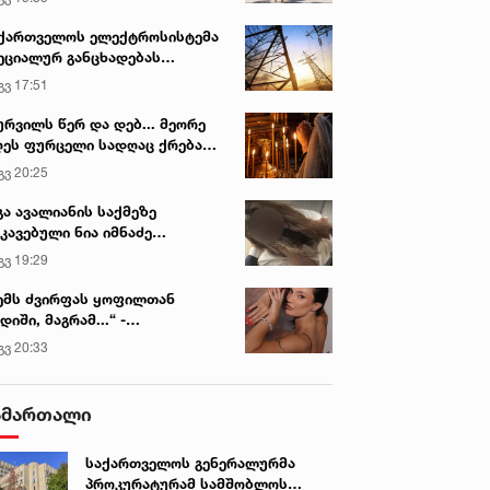
ქართველოს ელექტროსისტემა
ეციალურ განცხადებას
რცელებს
გვ 17:51
ურვილს წერ და დებ... მეორე
ეს ფურცელი სადღაც ქრება
 სურვილი სრულდება...“ -
გვ 20:25
სწაულმოქმედი ტაძარი შიდა
ართლში
გა ავალიანის საქმეზე
კავებული ნია იმნაძე
ინიკაში გადაჰყავთ
გვ 19:29
ემს ძვირფას ყოფილთან
დიში, მაგრამ...“ -
ექსანდრა პაიჭაძის
გვ 20:33
ლწრფელი აღიარება
ამართალი
საქართველოს გენერალურმა
პროკურატურამ სამშობლოს