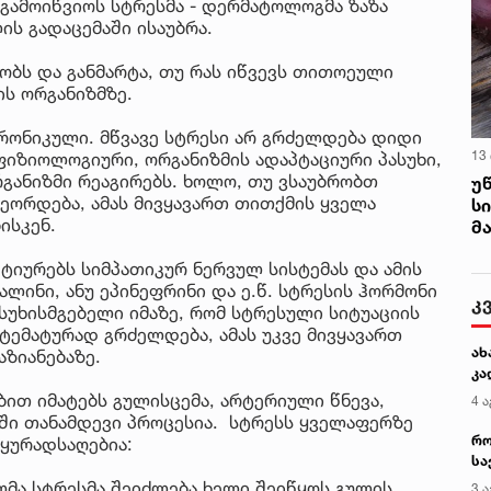
გამოიწვიოს სტრესმა - დერმატოლოგმა ზაზა
ის გადაცემაში ისაუბრა.
ბობს და განმარტა, თუ რას იწვევს თითოეული
ის ორგანიზმზე.
 ქრონიკული. მწვავე სტრესი არ გრძელდება დიდი
13
 ფიზიოლოგიური, ორგანიზმის ადაპტაციური პასუხი,
რგანიზმი რეაგირებს. ხოლო, თუ ვსაუბრობთ
უ
ეორდება, ამას მივყავართ თითქმის ყველა
ს
ისკენ.
მ
ქტიურებს სიმპათიკურ ნერვულ სისტემას და ამის
ლინი, ანუ ეპინეფრინი და ე.წ. სტრესის ჰორმონი
კ
უხისმგებელი იმაზე, რომ სტრესული სიტუაციის
სტემატურად გრძელდება, ამას უკვე მივყავართ
ახ
აზიანებაზე.
კა
ბით იმატებს გულისცემა, არტერიული წნევა,
4 ა
აში თანამდევი პროცესია. სტრესს ყველაფერზე
რო
 ყურადსაღებია:
სა
კე
ლმა სტრესმა შეიძლება ხელი შეიწყოს გულის
3 ა