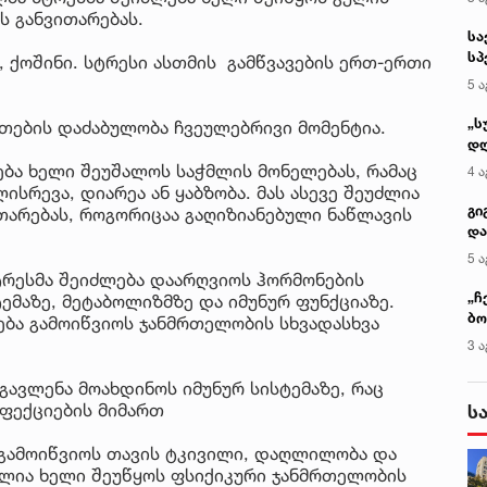
ს განვითარებას.
სა
სპ
ა, ქოშინი. სტრესი ასთმის გამწვავების ერთ-ერთი
ავ
5 ა
„ს
ნთების დაძაბულობა ჩვეულებრივი მომენტია.
დღ
და
ლება ხელი შეუშალოს საჭმლის მონელებას, რამაც
4 ა
სა
ისრევა, დიარეა ან ყაბზობა. მას ასევე შეუძლია
ქ
გი
თარებას, როგორიცაა გაღიზიანებული ნაწლავის
და
კლ
5 ა
ტრესმა შეიძლება დაარღვიოს ჰორმონების
„ჩ
მაზე, მეტაბოლიზმზე და იმუნურ ფუნქციაზე.
ბო
ბა გამოიწვიოს ჯანმრთელობის სხვადასხვა
ალ
3 ა
გუ
ეგავლენა მოახდინოს იმუნურ სისტემაზე, რაც
ნფექციების მიმართ
ს
ა გამოიწვიოს თავის ტკივილი, დაღლილობა და
უძლია ხელი შეუწყოს ფსიქიკური ჯანმრთელობის