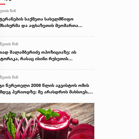
წუთის წინ
ტერანების საქმეთა სახელმწიფო
მსახურმა და აფხაზეთის მეომართა
ვშირმა ომის ვეტერანებთან შეხვედრა
მართეს
 წუთის წინ
იად შალამბერიძე ოპოზიციაზე: ის
ტორიკა, რასაც ისინი რუსეთის
ნააღმდეგ აწარმოებენ, სხვადასხვა
ბიჯი, რასაც დღეს დგამენ, სწორედ
 წუთის წინ
ეყნის ფარგლებს გარედან არის
კარნახევი
გი წერეთელი 2008 წლის აგვისტოს ომის
მდეგ პერიოდზე: მე არასდროს მახსოვს,
 პირადად, ან ჩემს ირგვლივ რბილი
ნცხადებებით რომ გამოირჩეოდა ვინმე
სეთის მიმართ