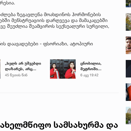
რესია.
იძლება ზეგავლენა მოახდინოს ჰორმონების
ებში მენსტრუაციის დარღვევა და მამაკაცებში
სევე შეუძლია შეამციროს სექსუალური სურვილი,
ანის დაავადებები - ფსორიაზი, ატოპიური
„ხელს არ უშვებდი
ცნობილია,
ლაზარეს, არც
მეტროში
ახლა გაუშვი...“ -
გარდაცვლილი 21
45 წუთის წინ
6 აგვ 19:42
რას წერს
წლის მარიამ
ახლობელი ხობში
ტყემალაძის
დატრიალებულ
ექსპერტიზის
ტრაგედიაზე
დასკვნა
სახელმწიფო სამსახურმა და