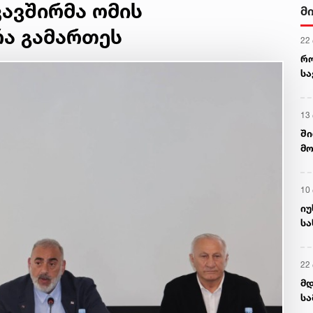
ავშირმა ომის
მ
რა გამართეს
22
რ
ს
13
ში
მო
კა
ღვ
10
იუ
სა
22 
მდ
სა
ორ