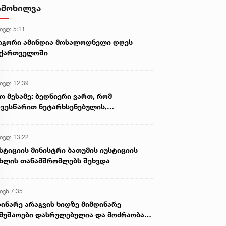
დამზადების, შენახვისა და
იმოხილვა
გავრცელების ფაქტებზე, ერთ
პირს ბრალდება წარედგინა
 ივლ 5:11
ოგორი ამინდია მოსალოდნელი დღეს
აქართველოში
 ივლ 12:39
ო მესამე: ბედნიერი ვართ, რომ
ვესწარით ნეტარხსენებულის,
თოლიკოს-პატრიარქ ილია მეორის
აწლს, ვართ მისი მემკვიდრეები
 ივლ 13:22
სტიციის მინისტრი ბათუმის იუსტიციის
ხლის თანამშრომლებს შეხვდა
ივნ 7:35
ინარე არაგვის ხიდზე მიმდინარე
მუშაოები დასრულებულია და მოძრაობა
ივე სამოძრაო ზოლზე აღდგენილია