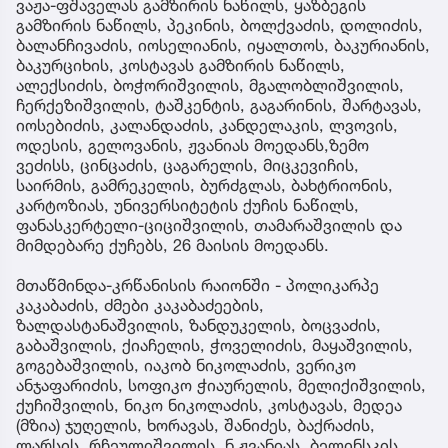
ვაჟა-ფშაველას გამზირის ნაწილს, ყაზბეგის
გამზირის ნაწილს, პეკინის, ბოლქვაძის, დოლიძის,
ბალანჩივაძის, იოსელიანის, იყალთოს, ბაკურიანის,
ბაკურციხის, კოსტავას გამზირის ნაწილს,
ალექსიძის, ბოჭორიშვილის, მგალობლიშვილის,
ჩერქეზიშვილის, ტაშკენტის, გაგარინის, შარტავას,
იოსებიძის, კალანდაძის, კანდელაკის, ლვოვის,
ოდესის, გელოვანის, ჟვანიას მოედანს,ზემო
ვეძისს, ცინცაძის, ცაგარელის, მიცკევიჩის,
საირმის, გამრეკელის, ბურძგლას, ბახტრიონის,
კარტოზიას, უნივერსიტეტის ქუჩის ნაწილს,
ფანასკერტელი-ციციშვილის, თამარაშვილის და
მიმდებარე ქუჩებს, 26 მაისის მოედანს.
მთაწმინდა-კრწანისის რაიონში - პოლიკარპე
კაკაბაძის, ძმები კაკაბაძეების,
ზალდასტანაშვილის, ზანდუკელის, ბოცვაძის,
გაბაშვილის, ქიაჩელის, ჭოველიძის, მაყაშვილის,
გოგებაშვილის, იაკობ ნიკოლაძის, ვერიკო
ანჯაფარიძის, სოფიკო ჭიაურელის, მელიქიშვილის,
ქუჩიშვილის, ნიკო ნიკოლაძის, კოსტავას, მედეა
(მზია) ჯუღელის, ხორავას, შანიძეს, ბაქრაძის,
ლარსის, რჩეულიშვილის, ნ.ჟვანიას, ბელინსკის,