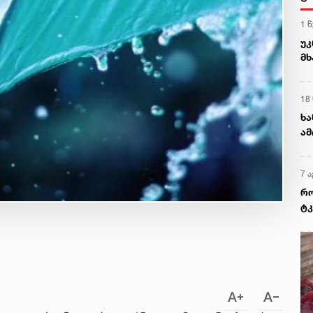
1 
უკ
მხ
ქა
18
ხა
ამ
7 ა
რო
ტკ
გვ