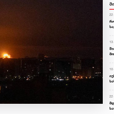
მ
22
რ
ს
13
ში
მო
კა
ღვ
10
იუ
სა
22 
მდ
სა
ორ