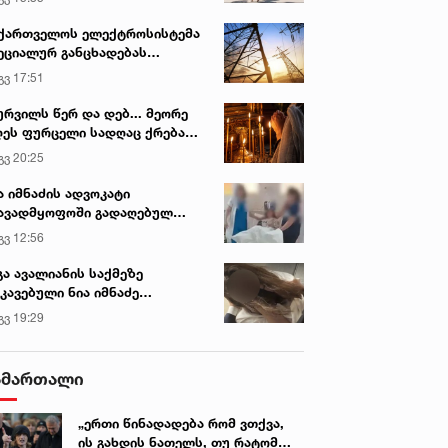
ქართველოს ელექტროსისტემა
ეციალურ განცხადებას
რცელებს
გვ 17:51
ურვილს წერ და დებ... მეორე
ეს ფურცელი სადღაც ქრება
 სურვილი სრულდება...“ -
გვ 20:25
სწაულმოქმედი ტაძარი შიდა
ართლში
ა იმნაძის ადვოკატი
ავადმყოფოში გადაღებულ
დრებს ავრცელებს
გვ 12:56
გა ავალიანის საქმეზე
კავებული ნია იმნაძე
ინიკაში გადაჰყავთ
გვ 19:29
ამართალი
„ერთი წინადადება რომ ვთქვა,
ის გახდის ნათელს, თუ რატომ