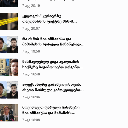
იყო ნია იმნაძე წამქეზებელი...“ -
7 აგვ 20:19
გიგა ავალიანის დედა
„გლოვოს“ კურიერზე
თავდასხმის ფაქტზე შსს-მ
გამოძიება დაიწყო
7 აგვ 20:07
რა ისმის ნია იმნაძისა და
მამამისის ფარული ჩანაწერიდან
- გიგა ავალიანის მკვლელობის
7 აგვ 19:56
საქმე
მასწავლებელ გიგა ავალიანის
საქმეზე საგამოძიებო ორგანო
დაკავებულ არასრულწლოვნებს -
7 აგვ 16:48
ნია იმნაძესა და ანასტასია
ბერუაშვილს 30 დღის
ალექსანდრე გაბაშვილისთვის,
განმავლობაში ფარულად
ასეთი წარსული გამოცდილების
უსმენდა
ადამიანისთვის ინფორმაციის
7 აგვ 16:36
მიწოდება, რომ მასწავლებელი
სექსუალურად ავიწროებდა,
მოვიპოვეთ ფარული ჩანაწერი
ფაქტობრივად, წაქეზება იყო -
ნია იმნაძესა და მამამისს
პროკურორი ნია იმნაძის საქმეზე
შორის, განიხილავდნენ, როგორ
7 აგვ 16:08
ჩაიდინა გაბაშვილმა დანაშაული