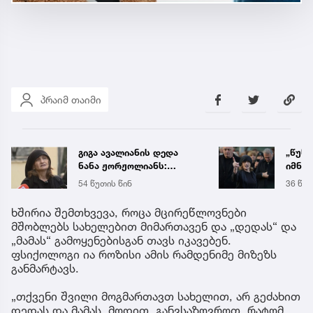
პრაიმ თაიმი
„წუხელ დაიჭირეს ნია
საქა
იმნაძე და ანასტასია
ელექ
ბერუაშვილი! თეთრად
სპეც
36 წუთის წინ
5 აგვ 
გავათენე, მაგრამ
ავრც
ფეისბუკში ვერ შევედი...“
ხშირია შემთხვევა, როცა მცირეწლოვნები
- რას წერს ეკა კუპატაძე
მშობლებს სახელებით მიმართავენ და „დედას“ და
„მამას“ გამოყენებისგან თავს იკავებენ.
ფსიქოლოგი ია როზისი ამის რამდენიმე მიზეზს
განმარტავს.
„თქვენი შვილი მოგმართავთ სახელით, არ გეძახით
დედას და მამას. მოდით, განვსაზღვროთ, რატომ