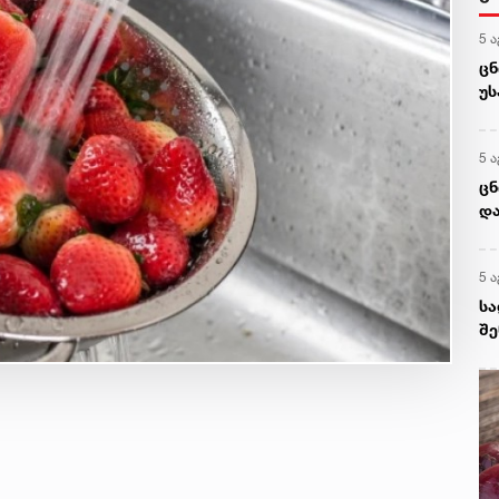
5 ა
ცნ
უ
5 ა
ცნ
და
5 ა
სა
შე