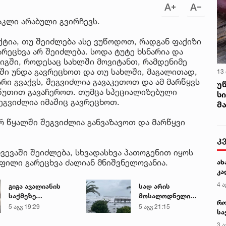
აკლი არაბული გვირჩევს.
ქტია, თუ შეიძლება ასე ვუწოდოთ, რადგან ფაქიზი
არეცხვა არ შეიძლება. სოდა ტუტე ხსნარია და
რიგში, როდესაც სახლში მოვიტანთ, რამდენიმე
ში უნდა გავრეცხოთ და თუ სახლში, მაგალითად,
13
რი გვაქვს, შეგვიძლია გავაკეთოთ და ამ მარწყვს
უ
წუთით გავაჩეროთ. თუმცა სპეციალიზებული
ს
ეგვიძლია იმაშიც გავრეცხოთ.
მ
რ წყალში შეგვიძლია განვაზავოთ და მარწყვი
კ
ხვევაში შეიძლება, სხვადასხვა პათოგენით იყოს
ფილი გარეცხვა ძალიან მნიშვნელოვანია.
ახ
კა
4 ა
გიგა ავალიანის
სად არის
საქმეზე
მოსალოდნელი
რო
დაკავებული ნია
წვიმა და სად
5 აგვ 19:29
5 აგვ 21:15
სა
იმნაძე კლინიკაში
შენარჩუნდება
კე
გადაჰყავთ
მაღალი
3 ა