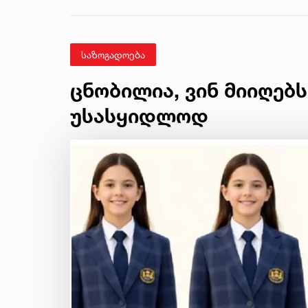
საზოგადოება
ცნობილია, ვინ მიიღებ
უსასყიდლოდ