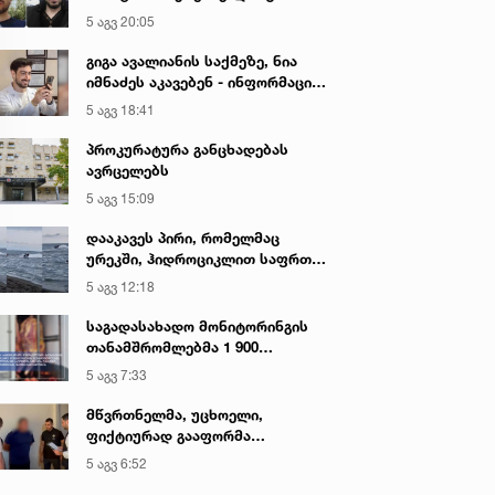
აკავებენ
5 აგვ 20:05
გიგა ავალიანის საქმეზე, ნია
იმნაძეს აკავებენ - ინფორმაციას
ადვოკატი ავრცელებს
5 აგვ 18:41
პროკურატურა განცხადებას
ავრცელებს
5 აგვ 15:09
დააკავეს პირი, რომელმაც
ურეკში, ჰიდროციკლით საფრთხე
შეუქმნა ზღვაში მოქალაქეებს,
5 აგვ 12:18
სამართალდამცველებს
სიტყვიერი შეურაცხყოფა
საგადასახადო მონიტორინგის
მიაყენა
თანამშრომლებმა 1 900
კილოგრამი საქონლის ხორცის
5 აგვ 7:33
უკანონო ტრანსპორტირების
ფაქტი გამოავლინეს
მწვრთნელმა, უცხოელი,
ფიქტიურად გააფორმა
საფეხბურთო კლუბში და
5 აგვ 6:52
სანაცვლოდ 3000 აშშ დოლარი