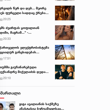
ურვილს წერ და დებ... მეორე
ეს ფურცელი სადღაც ქრება
 სურვილი სრულდება...“ -
გვ 20:25
სწაულმოქმედი ტაძარი შიდა
ართლში
ემს ძვირფას ყოფილთან
დიში, მაგრამ...“ -
ექსანდრა პაიჭაძის
გვ 20:33
ლწრფელი აღიარება
ქართველოს ელექტროსისტემა
ეციალურ განცხადებას
რცელებს
გვ 17:51
თუმში გაუჩინარებული
ექსანდრე მიქელაძის დედა
მართვას ავრცელებს
გვ 20:10
ამართალი
გიგა ავალიანის საქმეზე
ანასტასია ბერუაშვილსაც